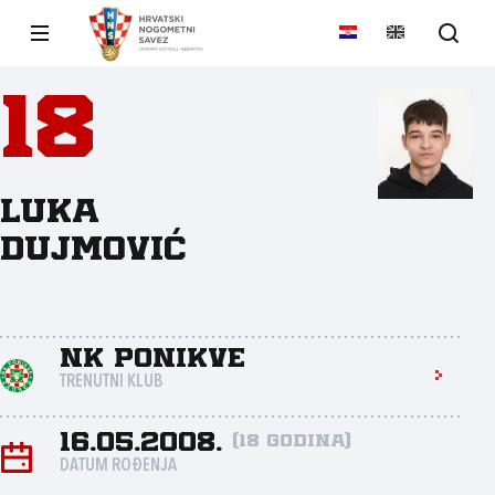
18
Luka
Dujmović
NK Ponikve
TRENUTNI KLUB
16.05.2008.
(18 godina)
DATUM ROĐENJA