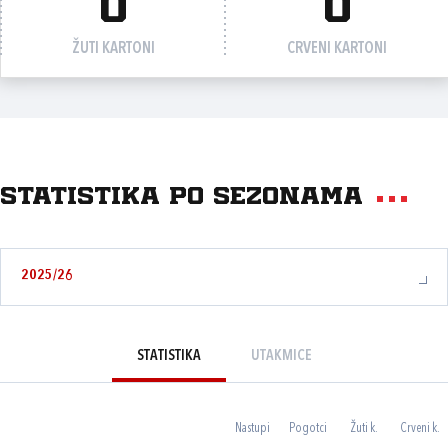
0
0
ŽUTI KARTONI
CRVENI KARTONI
Statistika po sezonama
2025/26
STATISTIKA
UTAKMICE
Nastupi
Pogotci
Žuti k.
Crveni k.