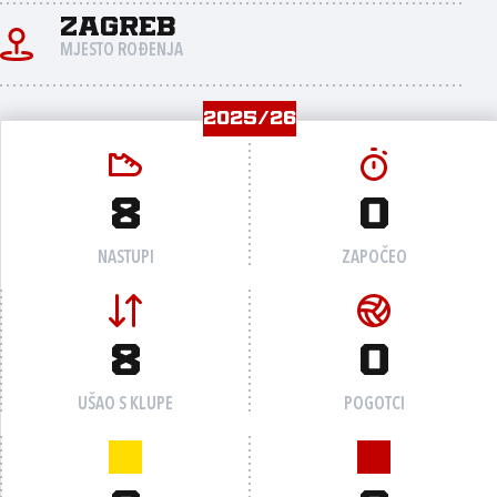
Zagreb
MJESTO ROĐENJA
2025/26
8
0
NASTUPI
ZAPOČEO
8
0
UŠAO S KLUPE
POGOTCI