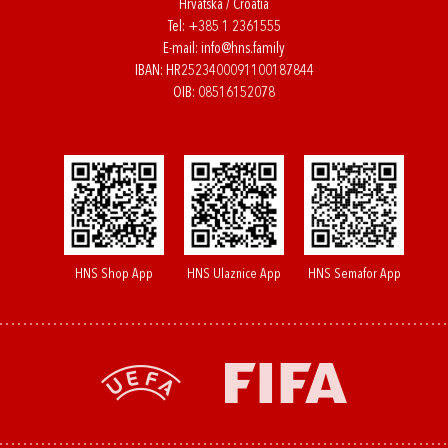
Hrvatska / Croatia
Tel:
+385 1 2361555
E-mail:
info@hns.family
IBAN: HR2523400091100187844
OIB: 08516152078
HNS Shop App
HNS Ulaznice App
HNS Semafor App