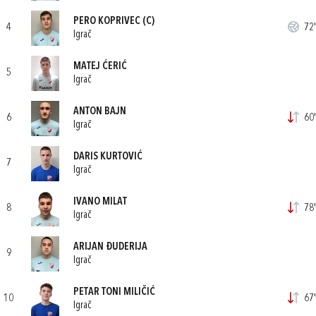
PERO KOPRIVEC
(C)
4
72'
Igrač
MATEJ ĆERIĆ
5
Igrač
ANTON BAJN
6
60'
Igrač
DARIS KURTOVIĆ
7
Igrač
IVANO MILAT
8
78'
Igrač
ARIJAN ĐUDERIJA
9
Igrač
PETAR TONI MILIČIĆ
10
67'
Igrač