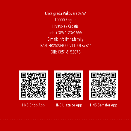
Ulica grada Vukovara 269A
10000 Zagreb
Hrvatska / Croatia
Tel:
+385 1 2361555
E-mail:
info@hns.family
IBAN: HR2523400091100187844
OIB: 08516152078
HNS Shop App
HNS Ulaznice App
HNS Semafor App