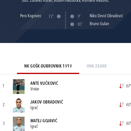
Suci: Zdravko Kuran, Robert Hausvička, Romano Radonić.
Pero Koprivec
Niko Dević-Obradović
72'
9'
Bruno Gulan
85'
NK GOŠK-DUBROVNIK 1919
HNK ZADAR
ANTE VUČKOVIĆ
1
67'
Vratar
JAKOV OBRADOVIĆ
2
60'
Igrač
MATEJ GOJAVIĆ
3
60'
Igrač