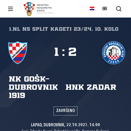
1.NL NS Split Kadeti 23/24, 10. kolo
1
:
2
NK GOŠK-
Dubrovnik
HNK Zadar
1919
ZAVRŠENO
LAPAD, DUBROVNIK, 22.10.2023. 14:00