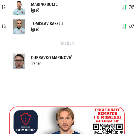
MARINO DUČIĆ
17
78'
Igrač
TOMISLAV BASELLI
18
60'
Igrač
TRENER
DUBRAVKO MARINOVIĆ
Trener