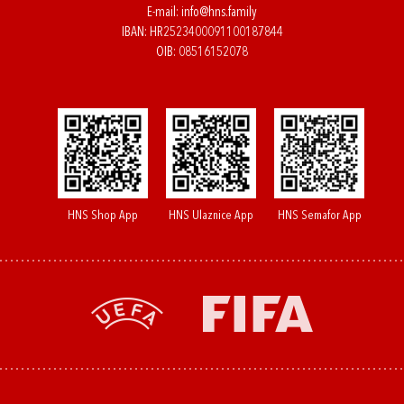
E-mail:
info@hns.family
IBAN: HR2523400091100187844
OIB: 08516152078
HNS Shop App
HNS Ulaznice App
HNS Semafor App