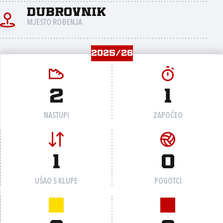
Dubrovnik
MJESTO ROĐENJA
2025/26
2
1
NASTUPI
ZAPOČEO
1
0
UŠAO S KLUPE
POGOTCI