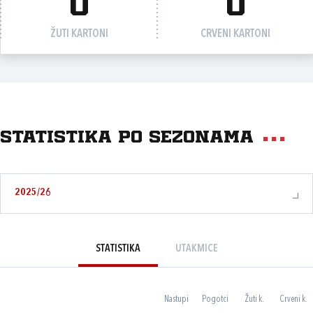
0
0
ŽUTI KARTONI
CRVENI KARTONI
Statistika po sezonama
2025/26
STATISTIKA
UTAKMICE
Nastupi
Pogotci
Žuti k.
Crveni k.