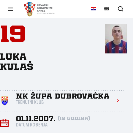
19
Luka
Kulaš
NK Župa dubrovačka
TRENUTNI KLUB
01.11.2007.
(18 godina)
DATUM ROĐENJA