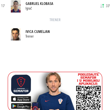
GABRIJEL KLOBASA
17
33'
Igrač
TRENER
IVICA CUMELJAN
Trener