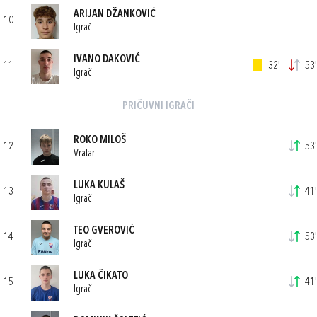
ARIJAN DŽANKOVIĆ
10
Igrač
IVANO DAKOVIĆ
11
32'
53'
Igrač
PRIČUVNI IGRAČI
ROKO MILOŠ
12
53'
Vratar
LUKA KULAŠ
13
41'
Igrač
TEO GVEROVIĆ
14
53'
Igrač
LUKA ČIKATO
15
41'
Igrač