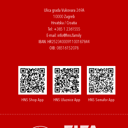
Ulica grada Vukovara 269A
10000 Zagreb
Hrvatska / Croatia
Tel:
+385 1 2361555
E-mail:
info@hns.family
IBAN: HR2523400091100187844
OIB: 08516152078
HNS Shop App
HNS Ulaznice App
HNS Semafor App