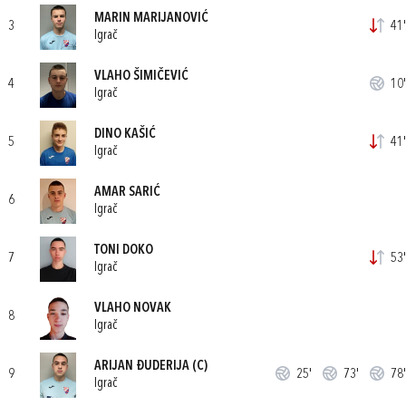
MARIN MARIJANOVIĆ
3
41'
Igrač
VLAHO ŠIMIČEVIĆ
4
10'
Igrač
DINO KAŠIĆ
5
41'
Igrač
AMAR SARIĆ
6
Igrač
TONI DOKO
7
53'
Igrač
VLAHO NOVAK
8
Igrač
ARIJAN ĐUDERIJA
(C)
9
25'
73'
78'
Igrač