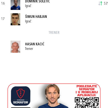
DOMINIK ŠOLETIĆ
16
53'
Igrač
ŠIMUN HABJAN
17
Igrač
TRENER
HASAN KACIĆ
Trener