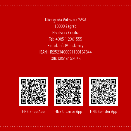
Ulica grada Vukovara 269A
10000 Zagreb
Hrvatska / Croatia
Tel:
+385 1 2361555
E-mail:
info@hns.family
IBAN: HR2523400091100187844
OIB: 08516152078
HNS Shop App
HNS Ulaznice App
HNS Semafor App