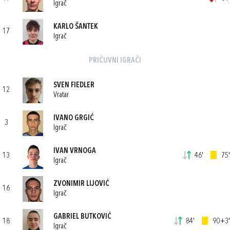
Igrač
KARLO ŠANTEK
17
Igrač
PRIČUVNI IGRAČI
SVEN FIEDLER
12
Vratar
IVANO GRGIĆ
3
Igrač
IVAN VRNOGA
13
46'
75'
Igrač
ZVONIMIR LIJOVIĆ
16
Igrač
GABRIEL BUTKOVIĆ
18
84'
90+3'
Igrač