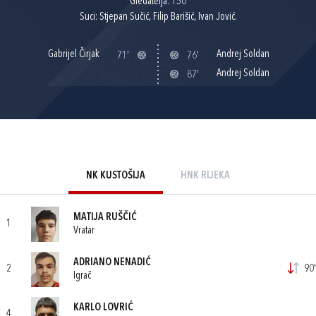
Gledatelja: 150
Suci: Stjepan Sučić, Filip Barišić, Ivan Jović.
Gabrijel Čirjak
Andrej Soldan
71'
76'
Andrej Soldan
87'
NK KUSTOŠIJA
HNK RIJEKA
MATIJA RUŠČIĆ
1
Vratar
ADRIANO NENADIĆ
2
90'
Igrač
KARLO LOVRIĆ
4