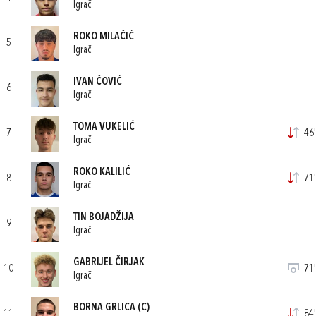
Igrač
ROKO MILAČIĆ
5
Igrač
IVAN ČOVIĆ
6
Igrač
TOMA VUKELIĆ
7
46'
Igrač
ROKO KALILIĆ
8
71'
Igrač
TIN BOJADŽIJA
9
Igrač
GABRIJEL ČIRJAK
10
71'
Igrač
BORNA GRLICA
(C)
11
84'