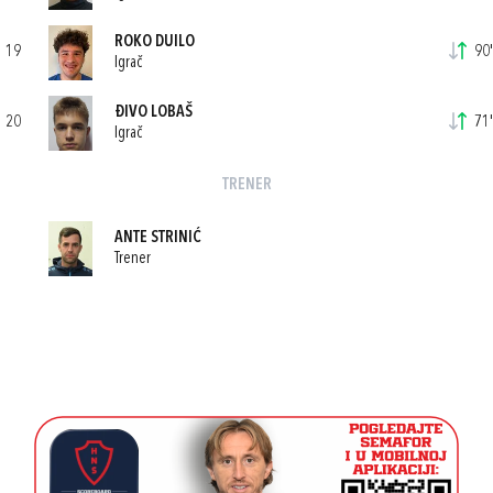
ROKO DUILO
19
90'
Igrač
ĐIVO LOBAŠ
20
71'
Igrač
TRENER
ANTE STRINIĆ
Trener