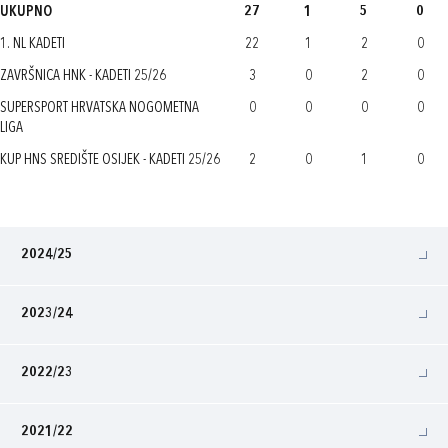
UKUPNO
27
1
5
0
1. NL KADETI
22
1
2
0
ZAVRŠNICA HNK - KADETI 25/26
3
0
2
0
SUPERSPORT HRVATSKA NOGOMETNA
0
0
0
0
LIGA
KUP HNS SREDIŠTE OSIJEK - KADETI 25/26
2
0
1
0
2024/25
2023/24
2022/23
2021/22