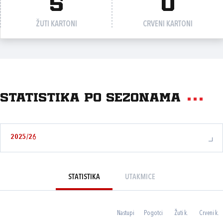
5
0
ŽUTI KARTONI
CRVENI KARTONI
Statistika po sezonama
2025/26
STATISTIKA
UTAKMICE
Nastupi
Pogotci
Žuti k.
Crveni k.