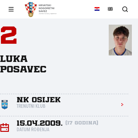
2
Luka
Posavec
NK Osijek
TRENUTNI KLUB
15.04.2009.
(17 godina)
DATUM ROĐENJA