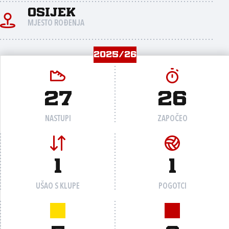
Osijek
MJESTO ROĐENJA
2025/26
27
26
NASTUPI
ZAPOČEO
1
1
UŠAO S KLUPE
POGOTCI