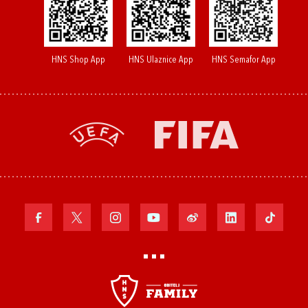
HNS Shop App
HNS Ulaznice App
HNS Semafor App