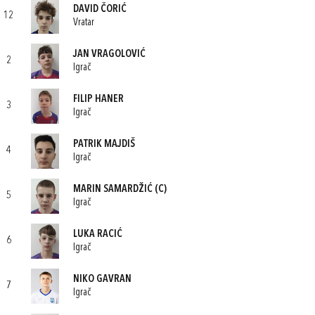
DAVID ČORIĆ
12
Vratar
JAN VRAGOLOVIĆ
2
Igrač
FILIP HANER
3
Igrač
PATRIK MAJDIŠ
4
Igrač
MARIN SAMARDŽIĆ
(C)
5
Igrač
LUKA RACIĆ
6
Igrač
NIKO GAVRAN
7
Igrač