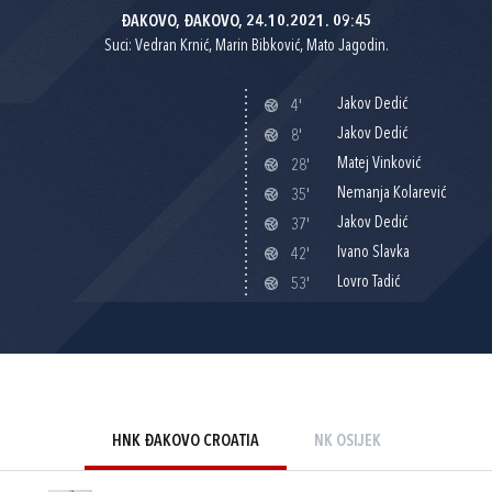
ĐAKOVO, ĐAKOVO, 24.10.2021. 09:45
Suci: Vedran Krnić, Marin Bibković, Mato Jagodin.
Jakov Dedić
4'
Jakov Dedić
8'
Matej Vinković
28'
Nemanja Kolarević
35'
Jakov Dedić
37'
Ivano Slavka
42'
Lovro Tadić
53'
HNK ĐAKOVO CROATIA
NK OSIJEK