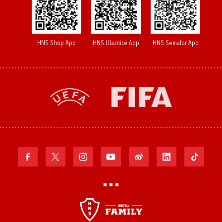
HNS Shop App
HNS Ulaznice App
HNS Semafor App