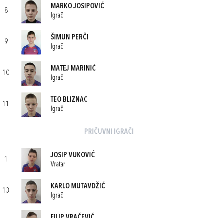
MARKO JOSIPOVIĆ
8
Igrač
ŠIMUN PERČI
9
Igrač
MATEJ MARINIĆ
10
Igrač
TEO BLIZNAC
11
Igrač
PRIČUVNI IGRAČI
JOSIP VUKOVIĆ
1
Vratar
KARLO MUTAVDŽIĆ
13
Igrač
FILIP VRAČEVIĆ