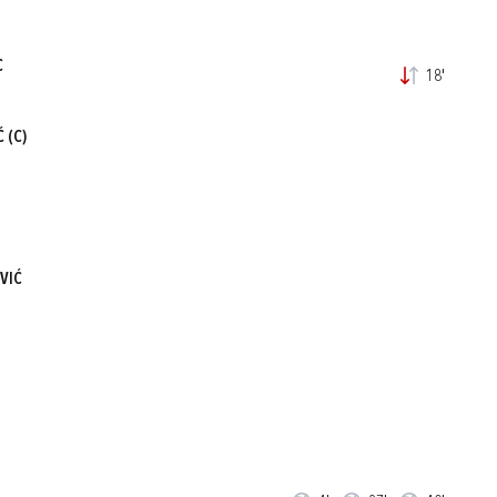
C
18'
Ć
(C)
VIĆ