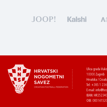
Ulica grada Vuk
10000 Zagreb
Hrvatska / Croati
Tel:
+385 1 23
E-mail:
info@hns
IBAN: HR2523
OIB: 08516152