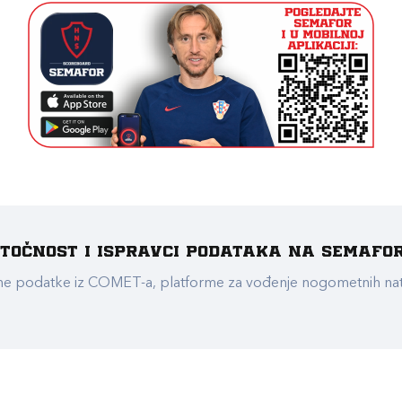
e točnost i ispravci podataka na Semafo
ualne podatke iz COMET-a, platforme za vođenje nogometnih n