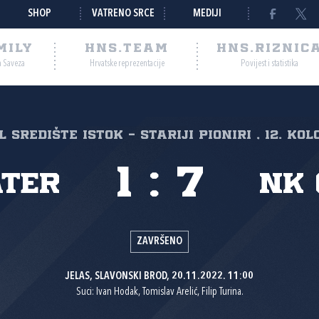
SHOP
VATRENO SRCE
MEDIJI
MILY
HNS.TEAM
HNS.RIZNIC
a Saveza
Hrvatske reprezentacije
Povijest i statistika
NL Središte Istok - Stariji pioniri , 12. kol
1
:
7
ter
NK 
ZAVRŠENO
JELAS, SLAVONSKI BROD, 20.11.2022. 11:00
Suci: Ivan Hodak, Tomislav Arelić, Filip Turina.