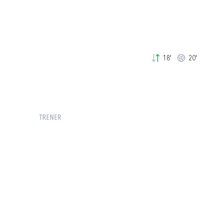
18'
20'
TRENER