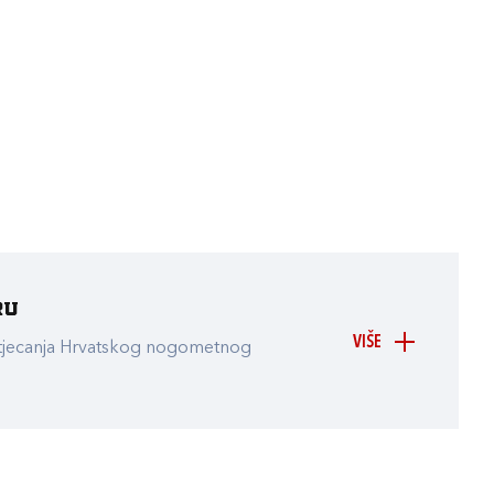
ru
VIŠE
atjecanja Hrvatskog nogometnog