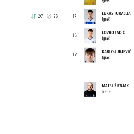
Igrač
LUKAS TURALIJA
20'
28'
17
Igrač
LOVRO TADIĆ
18
Igrač
KARLO JURJEVIĆ
19
Igrač
MATEJ ŽITNJAK
Trener