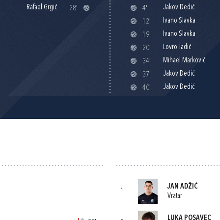
Rafael Grgić
Jakov Dedić
28'
4'
Ivano Slavka
12'
Ivano Slavka
19'
Lovro Tadić
20'
Mihael Marković
34'
Jakov Dedić
37'
Jakov Dedić
40'
JAN ADŽIĆ
1
Vratar
LUKA POSAVEC