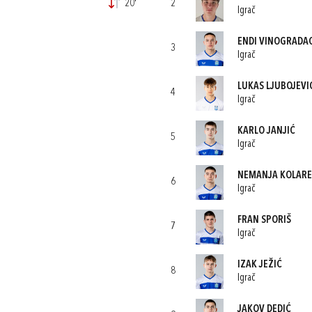
20'
2
Igrač
ENDI VINOGRADA
3
Igrač
LUKAS LJUBOJEVI
4
Igrač
KARLO JANJIĆ
5
Igrač
NEMANJA KOLARE
6
Igrač
FRAN SPORIŠ
7
Igrač
IZAK JEŽIĆ
8
Igrač
JAKOV DEDIĆ