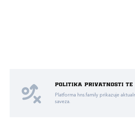
Politika privatnosti t
Platforma hns.family prikazuje akt
saveza.