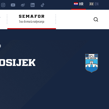
HR
EN
A
SEMAFOR
Sva domaća natjecanja
o
Osijek