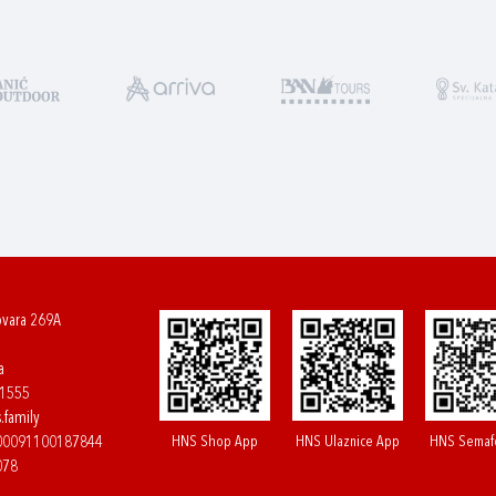
ovara 269A
a
61555
.family
HNS Shop App
HNS Ulaznice App
HNS Semaf
400091100187844
078