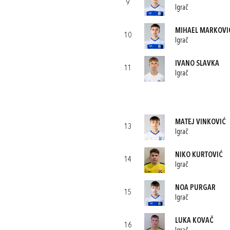
9
Igrač
MIHAEL MARKOVI
10
Igrač
IVANO SLAVKA
11
Igrač
MATEJ VINKOVIĆ
13
Igrač
NIKO KURTOVIĆ
14
Igrač
NOA PURGAR
15
Igrač
LUKA KOVAČ
16