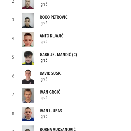
2
Igrač
ROKO PETROVIĆ
3
Igrač
ANTO KLJAJIĆ
4
Igrač
GABRIJEL MANDIĆ
(C)
5
Igrač
DAVID SUŠIĆ
6
Igrač
IVAN GRGIĆ
7
Igrač
IVAN LJUBAS
8
Igrač
BORNA VUKSANOVIĆ