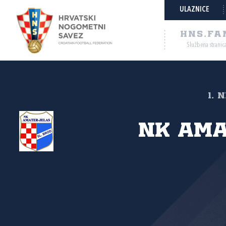
ULAZNICE
HNS.FA
Službena stranic
1. 
NK Ama