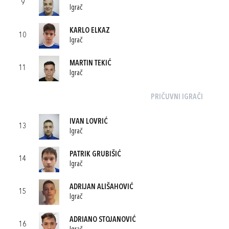
9
Igrač
KARLO ELKAZ
10
Igrač
MARTIN TEKIĆ
11
Igrač
PRIČUVNI IGRAČI
IVAN LOVRIĆ
13
Igrač
PATRIK GRUBIŠIĆ
14
Igrač
ADRIJAN ALIŠAHOVIĆ
15
Igrač
ADRIANO STOJANOVIĆ
16