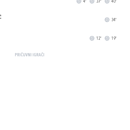
4'
37'
40'
Ć
34'
12'
19'
PRIČUVNI IGRAČI