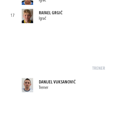
Igrač
RAFAEL GRGIĆ
17
Igrač
TRENER
DANIJEL VUKSANOVIĆ
Trener