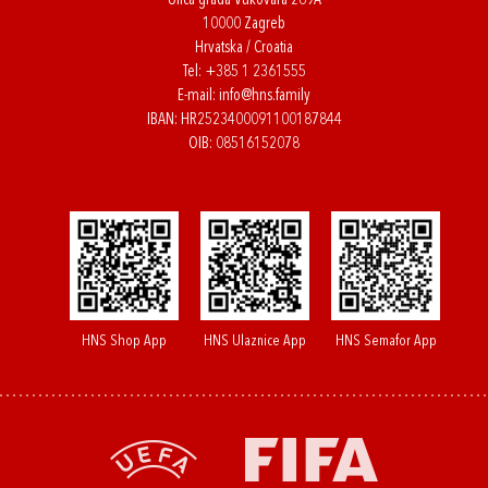
Ulica grada Vukovara 269A
10000 Zagreb
Hrvatska / Croatia
Tel:
+385 1 2361555
E-mail:
info@hns.family
IBAN: HR2523400091100187844
OIB: 08516152078
HNS Shop App
HNS Ulaznice App
HNS Semafor App