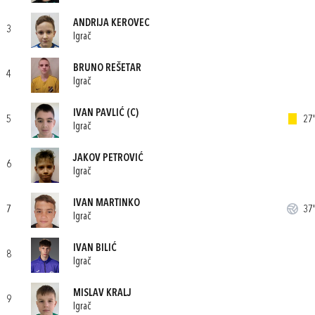
ANDRIJA KEROVEC
3
Igrač
BRUNO REŠETAR
4
Igrač
IVAN PAVLIĆ
(C)
5
27'
Igrač
JAKOV PETROVIĆ
6
Igrač
IVAN MARTINKO
7
37'
Igrač
IVAN BILIĆ
8
Igrač
MISLAV KRALJ
9
Igrač