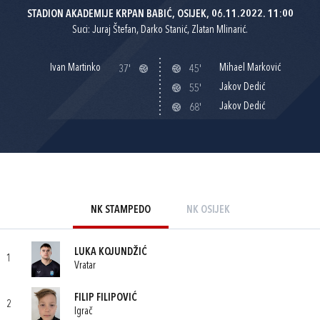
STADION AKADEMIJE KRPAN BABIĆ, OSIJEK, 06.11.2022. 11:00
Suci: Juraj Štefan, Darko Stanić, Zlatan Mlinarić.
Ivan Martinko
Mihael Marković
37'
45'
Jakov Dedić
55'
Jakov Dedić
68'
NK STAMPEDO
NK OSIJEK
LUKA KOJUNDŽIĆ
1
Vratar
FILIP FILIPOVIĆ
2
Igrač