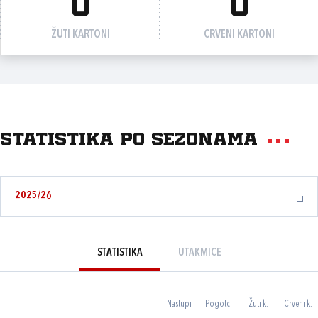
0
0
ŽUTI KARTONI
CRVENI KARTONI
Statistika po sezonama
2025/26
STATISTIKA
UTAKMICE
Nastupi
Pogotci
Žuti k.
Crveni k.