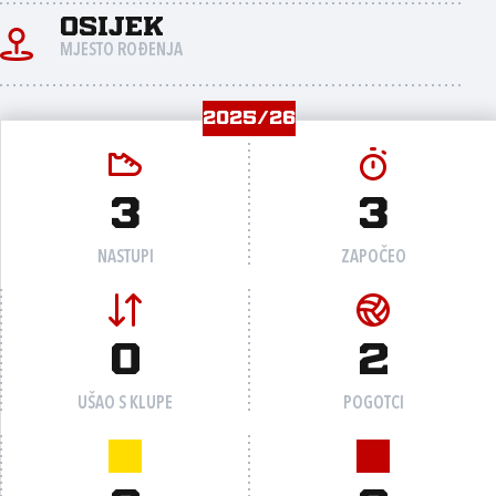
Osijek
MJESTO ROĐENJA
2025/26
3
3
NASTUPI
ZAPOČEO
0
2
UŠAO S KLUPE
POGOTCI