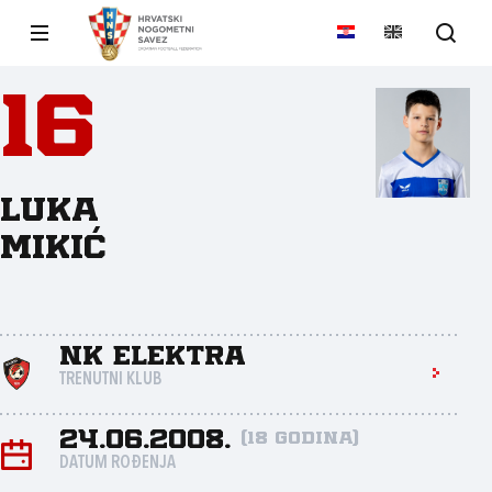
16
Luka
Mikić
NK Elektra
TRENUTNI KLUB
24.06.2008.
(18 godina)
DATUM ROĐENJA