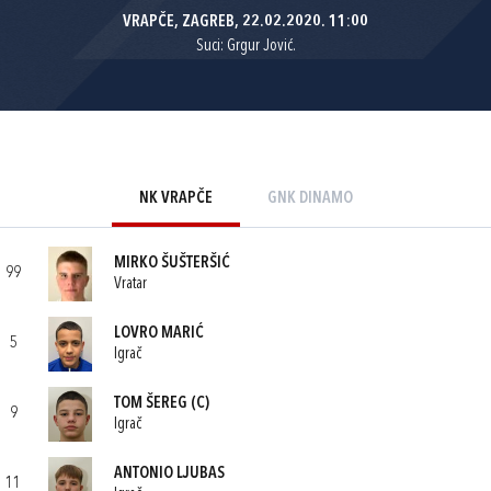
VRAPČE, ZAGREB, 22.02.2020. 11:00
Suci: Grgur Jović.
NK VRAPČE
GNK DINAMO
MIRKO ŠUŠTERŠIĆ
99
Vratar
LOVRO MARIĆ
5
Igrač
TOM ŠEREG
(C)
9
Igrač
ANTONIO LJUBAS
11