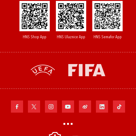
HNS Shop App
HNS Ulaznice App
HNS Semafor App