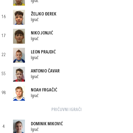
Igrač
ŽELJKO ĐEREK
16
Igrač
NIKO JONJIĆ
17
Igrač
LEON PRAJDIĆ
22
Igrač
ANTONIO ČAVAR
55
Igrač
NOAH FRGAČIĆ
98
Igrač
PRIČUVNI IGRAČI
DOMINIK MIKOVIĆ
4
Igrač