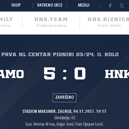
SHOP
VATRENO SRCE
MEDIJI
MILY
HNS.TEAM
HNS.RIZNIC
a Saveza
Hrvatske reprezentacije
Povijest i statistika
Prva NL Centar pioniri 23/24, 11. kolo
5
:
0
amo
HNK
ZAVRŠENO
STADION MAKSIMIR, ZAGREB, 04.11.2023. 10:15
Gledatelja: 60
Suci: Ammar Al Issa, Grgur Jović, Fran Stjepan Lozić.