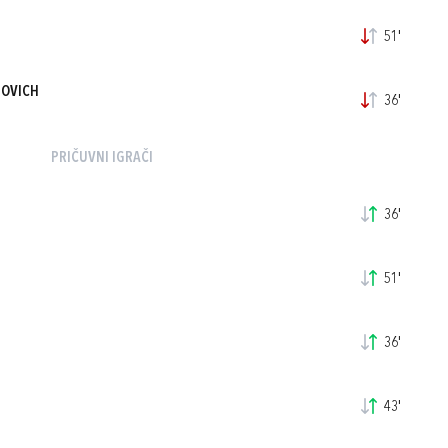
51'
MOVICH
36'
PRIČUVNI IGRAČI
36'
51'
36'
43'