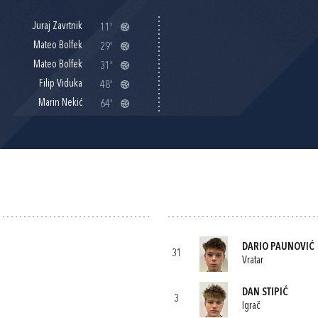
Juraj Zavrtnik
11'
Mateo Bolfek
29'
Mateo Bolfek
31'
Filip Viduka
48'
Marin Nekić
64'
DARIO PAUNOVIĆ
31
Vratar
DAN STIPIĆ
3
Igrač