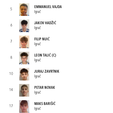
EMMANUEL VAJDA
5
Igrač
JAKOV HADŽIĆ
6
Igrač
FILIP NUIĆ
7
Igrač
LEON TALIĆ
(C)
8
Igrač
JURAJ ZAVRTNIK
10
Igrač
PETAR NOVAK
14
Igrač
MAKS BARIŠIĆ
17
Igrač