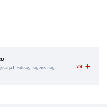
ru
VIŠE
atjecanja Hrvatskog nogometnog