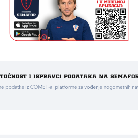
e točnost i ispravci podataka na Semafo
ualne podatke iz COMET-a, platforme za vođenje nogometnih n