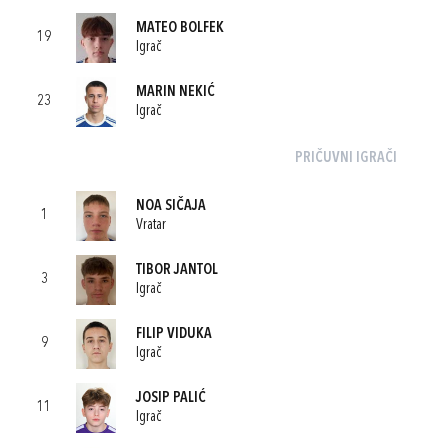
MATEO BOLFEK
19
Igrač
MARIN NEKIĆ
23
Igrač
PRIČUVNI IGRAČI
NOA SIČAJA
1
Vratar
TIBOR JANTOL
3
Igrač
FILIP VIDUKA
9
Igrač
JOSIP PALIĆ
11
Igrač