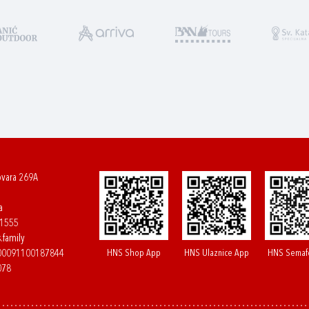
ovara 269A
a
61555
.family
HNS Shop App
HNS Ulaznice App
HNS Semaf
400091100187844
078