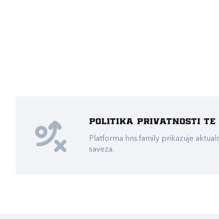
Politika privatnosti t
Platforma hns.family prikazuje akt
saveza.