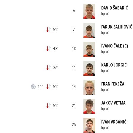
DAVID ŠABARIĆ
6
Igrač
FARUK SALIHOVIĆ
51'
7
Igrač
IVANO ČALE
(C)
43'
10
Igrač
KARLO JORGIĆ
36'
11
Igrač
FRAN FEKEŽA
11'
51'
14
Igrač
JAKOV VETMA
51'
21
Igrač
IVAN VRBANIĆ
25
Igrač