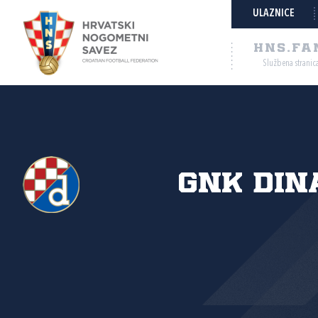
ULAZNICE
HNS.FA
Službena stranic
GNK Din