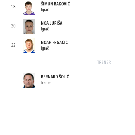
ŠIMUN BAKOVIĆ
18
Igrač
NOA JURIŠA
20
Igrač
NOAH FRGAČIĆ
22
Igrač
TRENER
BERNARD ŠOLIĆ
Trener