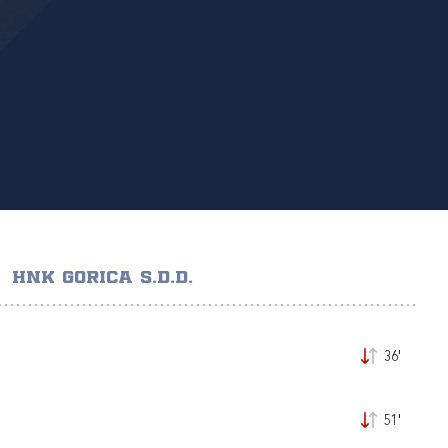
HNK GORICA S.D.D.
36'
51'