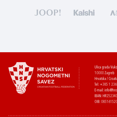
Ulica grada Vuk
10000 Zagreb
Hrvatska / Croati
Tel:
+385 1 23
E-mail:
info@hns
IBAN: HR2523
OIB: 08516152