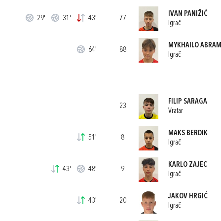
IVAN PANIŽIĆ
29'
31'
43'
77
Igrač
MYKHAILO ABRA
64'
88
Igrač
FILIP SARAGA
23
Vratar
MAKS BERDIK
51'
8
Igrač
KARLO ZAJEC
43'
48'
9
Igrač
JAKOV HRGIĆ
43'
20
Igrač