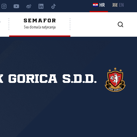
HR
EN
A
SEMAFOR
Sva domaća natjecanja
 Gorica s.d.d.