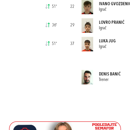
IVANO GVOZDENI
51'
22
Igrač
LOVRO PRANIĆ
36'
29
Igrač
LUKA JUG
51'
37
Igrač
DENIS BANIĆ
Trener