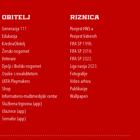
Obitelj
Riznica
Generacija 111
Povijest HNS-a
Edukacija
Povijest Vatrenih
#JednaObitelj
FIFA SP 1998.
Ženski nogomet
FIFA SP 2018.
Veterani
FIFA SP 2022.
Dječji i školski nogomet
Liga nacija 2023.
Osobe s invaliditetom
Fotografije
UEFA Playmakers
Video arhiva
Shop
Publikacije
Informativno-multimedijski centar
Wallpaperi
Službena trgovina (app)
Ulaznice (app)
Semafor (app)