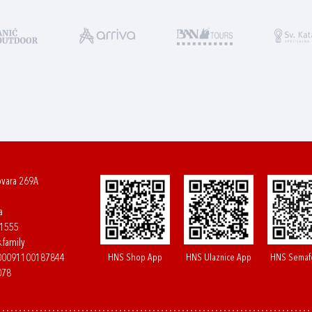
ovara 269A
a
61555
.family
HNS Shop App
HNS Ulaznice App
HNS Semaf
400091100187844
078