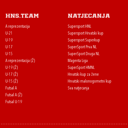
HNS.team
Natjecanja
A reprezentacija
Supersport HNL
U-21
Supersport Hrvatski kup
U-19
Supersport Superkup
U-17
SuperSport Prva NL
U-15
SuperSport Druga NL
A reprezentacija (Ž)
Magenta Liga
U-19 (Ž)
SuperSport HMNL
U-17 (Ž)
Hrvatski kup za žene
U-15 (Ž)
Hrvatski malonogometni kup
Futsal A
Sva natjecanja
Futsal A (Ž)
Futsal U-19