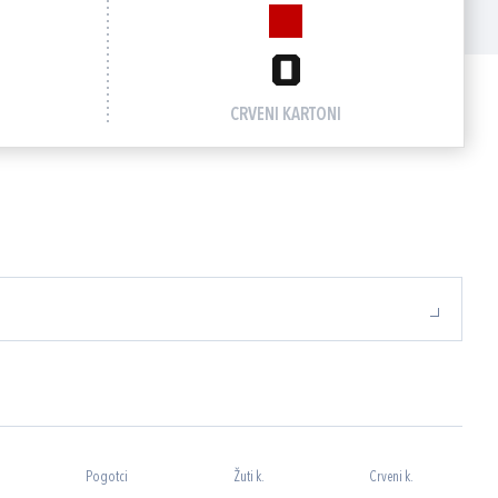
0
CRVENI KARTONI
Pogotci
Žuti k.
Crveni k.