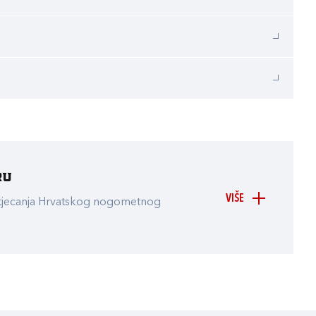
ru
VIŠE
atjecanja Hrvatskog nogometnog