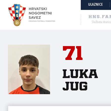
ULAZNICE
HNS.FA
Službena stranic
71
Luka
Jug