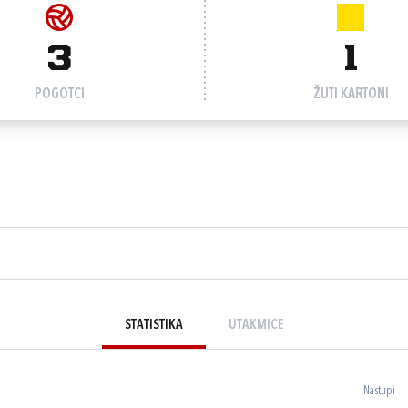
3
1
POGOTCI
ŽUTI KARTONI
STATISTIKA
UTAKMICE
Nastupi