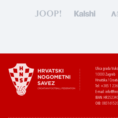
Ulica grada Vuk
10000 Zagreb
Hrvatska / Croati
Tel:
+385 1 23
E-mail:
info@hns
IBAN: HR2523
OIB: 08516152