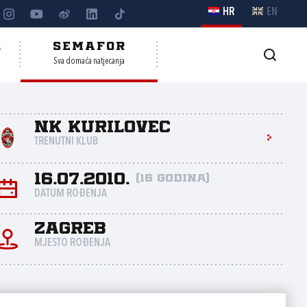
HR
EN
A
SEMAFOR
Sva domaća natjecanja
NK Kurilovec
TRENUTNI KLUB
16.07.2010.
(16 godina)
DATUM ROĐENJA
Zagreb
MJESTO ROĐENJA