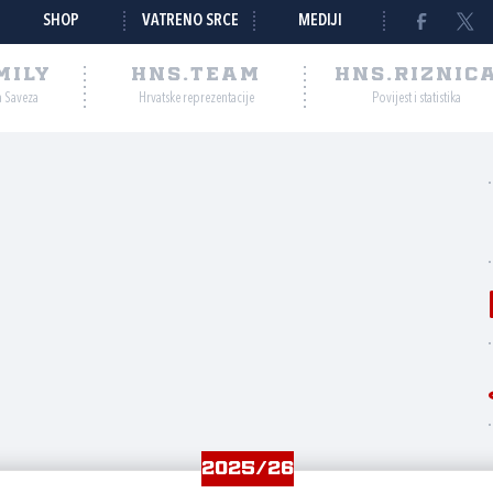
SHOP
VATRENO SRCE
MEDIJI
MILY
HNS.TEAM
HNS.RIZNIC
a Saveza
Hrvatske reprezentacije
Povijest i statistika
2025/26