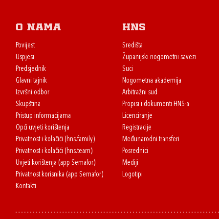
O nama
HNS
Povijest
Središta
Uspjesi
Županijski nogometni savezi
Predsjednik
Suci
Glavni tajnik
Nogometna akademija
Izvršni odbor
Arbitražni sud
Skupština
Propisi i dokumenti HNS-a
Pristup informacijama
Licenciranje
Opći uvjeti korištenja
Registracije
Privatnost i kolačići (hns.family)
Međunarodni transferi
Privatnost i kolačići (hns.team)
Posrednici
Uvjeti korištenja (app Semafor)
Mediji
Privatnost korisnika (app Semafor)
Logotipi
Kontakti