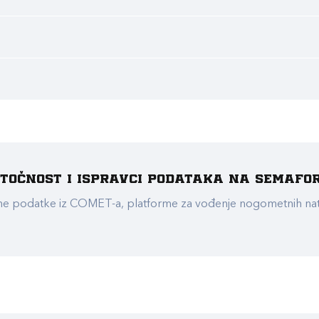
e točnost i ispravci podataka na Semafo
ualne podatke iz COMET-a, platforme za vođenje nogometnih n