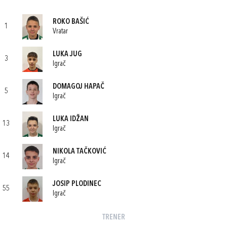
ROKO BAŠIĆ
1
Vratar
LUKA JUG
3
Igrač
DOMAGOJ HAPAČ
5
Igrač
LUKA IDŽAN
13
Igrač
NIKOLA TAČKOVIĆ
14
Igrač
JOSIP PLODINEC
55
Igrač
TRENER