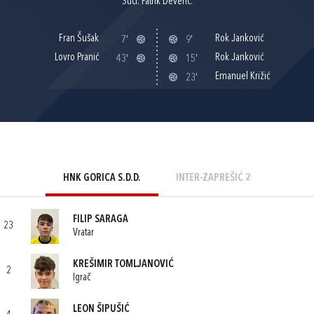
Suci: Patrik Deverić.
Fran Šušak
Rok Janković
7'
9'
Lovro Pranić
Rok Janković
43'
15'
Emanuel Križić
23'
HNK GORICA S.D.D.
INTER-ZAPREŠIĆ 2
FILIP SARAGA
23
Vratar
KREŠIMIR TOMLJANOVIĆ
2
Igrač
LEON ŠIPUŠIĆ