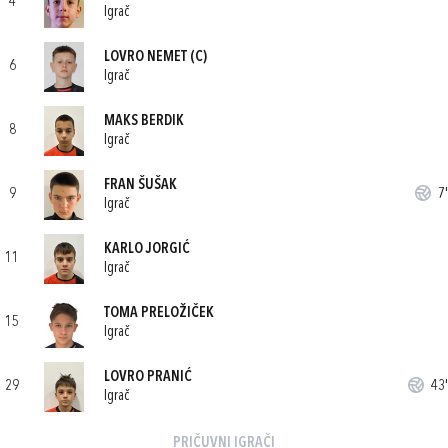
4
Igrač
LOVRO NEMET
(C)
6
Igrač
MAKS BERDIK
8
Igrač
FRAN ŠUŠAK
9
7'
Igrač
KARLO JORGIĆ
11
Igrač
TOMA PRELOŽIČEK
15
Igrač
LOVRO PRANIĆ
29
43'
Igrač
PRIČUVNI IGRAČI