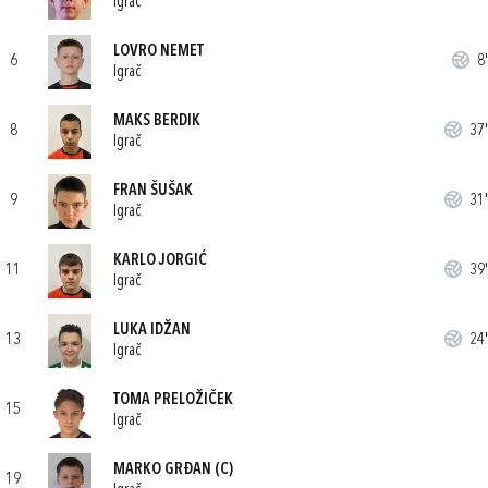
Igrač
LOVRO NEMET
6
8'
Igrač
MAKS BERDIK
8
37'
Igrač
FRAN ŠUŠAK
9
31'
Igrač
KARLO JORGIĆ
11
39'
Igrač
LUKA IDŽAN
13
24'
Igrač
TOMA PRELOŽIČEK
15
Igrač
MARKO GRĐAN
(C)
19