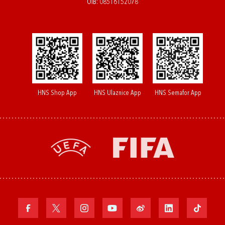
OIB: 08516152078
HNS Shop App
HNS Ulaznice App
HNS Semafor App