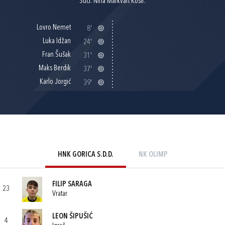
Suci: Nina Markvart Košir.
Lovro Nemet
8'
Luka Idžan
24'
Fran Šušak
31'
Maks Berdik
37'
Karlo Jorgić
39'
HNK GORICA S.D.D.
NK OLIMP
FILIP SARAGA
23
Vratar
LEON ŠIPUŠIĆ
4