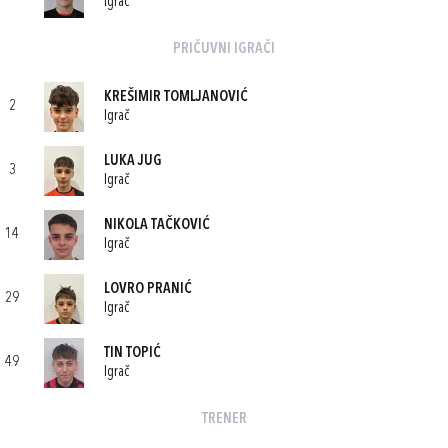
Igrač
PRIČUVNI IGRAČI
KREŠIMIR TOMLJANOVIĆ
2
Igrač
LUKA JUG
3
Igrač
NIKOLA TAČKOVIĆ
14
Igrač
LOVRO PRANIĆ
29
Igrač
TIN TOPIĆ
49
Igrač
TRENER