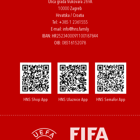
Ulica grada Vukovara 269A
10000 Zagreb
Hrvatska / Croatia
Tel:
+385 1 2361555
E-mail:
info@hns.family
IBAN: HR2523400091100187844
OIB: 08516152078
HNS Shop App
HNS Ulaznice App
HNS Semafor App