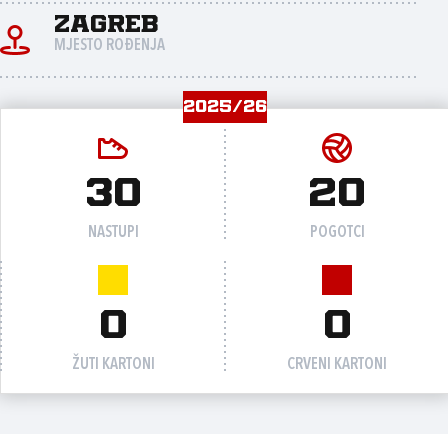
Zagreb
MJESTO ROĐENJA
2025/26
30
20
NASTUPI
POGOTCI
0
0
ŽUTI KARTONI
CRVENI KARTONI