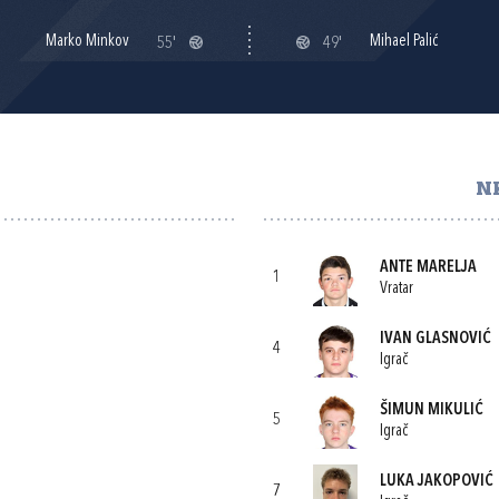
Marko Minkov
Mihael Palić
55'
49'
N
ANTE MARELJA
1
Vratar
IVAN GLASNOVIĆ
4
Igrač
ŠIMUN MIKULIĆ
5
Igrač
LUKA JAKOPOVIĆ
7