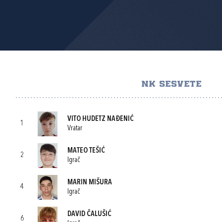
NK SESVETE
VITO HUDETZ NAĐENIĆ
1
Vratar
MATEO TEŠIĆ
2
Igrač
MARIN MIŠURA
4
Igrač
DAVID ČALUŠIĆ
6