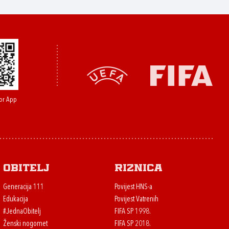
or App
Obitelj
Riznica
Generacija 111
Povijest HNS-a
Edukacija
Povijest Vatrenih
#JednaObitelj
FIFA SP 1998.
Ženski nogomet
FIFA SP 2018.