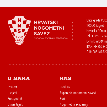
Ulica grada Vuk
10000 Zagreb
Hrvatska / Croati
Tel:
+385 1 23
E-mail:
info@hns
IBAN: HR2523
OIB: 08516152
O nama
HNS
Povijest
Središta
Uspjesi
Županijski nogometni savezi
Predsjednik
Suci
Glavni tajnik
Nogometna akademija