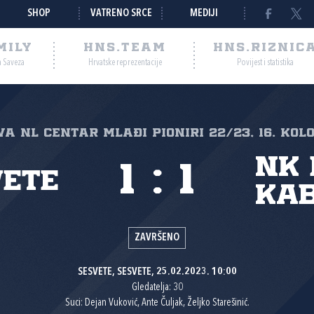
SHOP
VATRENO SRCE
MEDIJI
MILY
HNS.TEAM
HNS.RIZNIC
a Saveza
Hrvatske reprezentacije
Povijest i statistika
va NL Centar mlađi pioniri 22/23, 16. kol
NK 
1
:
1
vete
Ka
ZAVRŠENO
SESVETE, SESVETE, 25.02.2023. 10:00
Gledatelja: 30
Suci: Dejan Vuković, Ante Čuljak, Željko Starešinić.