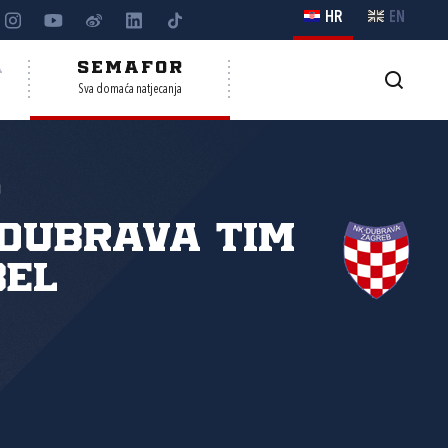
HR
EN
A
SEMAFOR
Sva domaća natjecanja
o
Dubrava Tim
bel