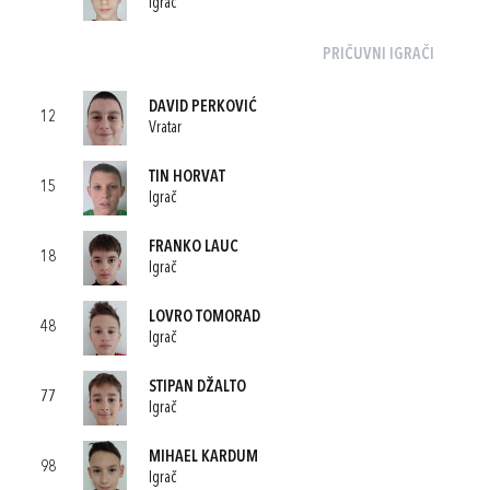
Igrač
PRIČUVNI IGRAČI
DAVID PERKOVIĆ
12
Vratar
TIN HORVAT
15
Igrač
FRANKO LAUC
18
Igrač
LOVRO TOMORAD
48
Igrač
STIPAN DŽALTO
77
Igrač
MIHAEL KARDUM
98
Igrač