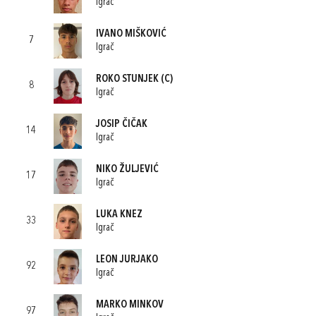
Igrač
IVANO MIŠKOVIĆ
7
Igrač
ROKO STUNJEK
(C)
8
Igrač
JOSIP ČIČAK
14
Igrač
NIKO ŽULJEVIĆ
17
Igrač
LUKA KNEZ
33
Igrač
LEON JURJAKO
92
Igrač
MARKO MINKOV
97