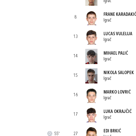
Igrač
FRANE KARADAKI
8
Igrač
LUCAS VULELIJA
13
Igrač
MIHAEL PALIĆ
14
Igrač
NIKOLA SALOPEK
15
Igrač
MARKO LOVRIĆ
16
Igrač
LUKA OKRAJČIĆ
17
Igrač
EDI BRKIĆ
55'
27