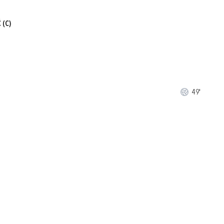
Ć
(C)
49'