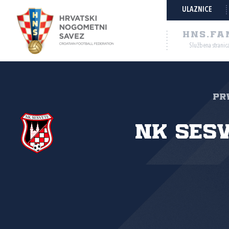
ULAZNICE
HNS.FA
Službena stranic
Pr
NK Ses