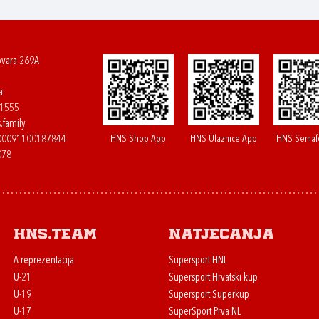
ovara 269A
a
61555
.family
HNS Shop App
HNS Ulaznice App
HNS Semaf
400091100187844
078
HNS.team
Natjecanja
A reprezentacija
Supersport HNL
U-21
Supersport Hrvatski kup
U-19
Supersport Superkup
U-17
SuperSport Prva NL