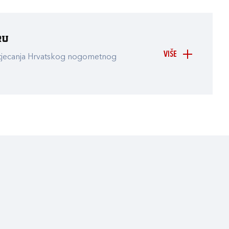
ru
VIŠE
atjecanja Hrvatskog nogometnog