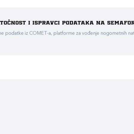
e točnost i ispravci podataka na Semafo
ualne podatke iz COMET-a, platforme za vođenje nogometnih n