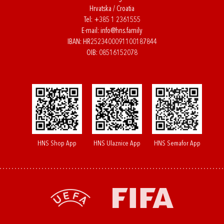
Hrvatska / Croatia
Tel:
+385 1 2361555
E-mail:
info@hns.family
IBAN: HR2523400091100187844
OIB: 08516152078
HNS Shop App
HNS Ulaznice App
HNS Semafor App