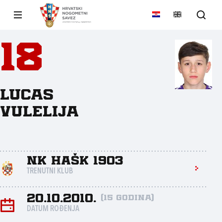
18
Lucas
Vulelija
NK HAŠK 1903
TRENUTNI KLUB
20.10.2010.
(15 godina)
DATUM ROĐENJA