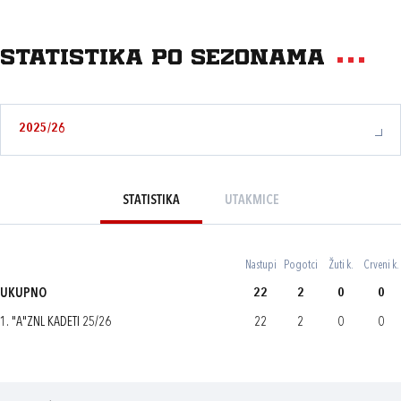
Statistika po sezonama
2025/26
STATISTIKA
UTAKMICE
Nastupi
Pogotci
Žuti k.
Crveni k.
UKUPNO
22
2
0
0
1. "A"ZNL KADETI 25/26
22
2
0
0