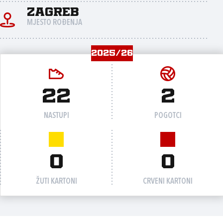
Zagreb
MJESTO ROĐENJA
2025/26
22
2
NASTUPI
POGOTCI
0
0
ŽUTI KARTONI
CRVENI KARTONI