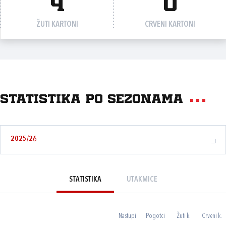
4
0
ŽUTI KARTONI
CRVENI KARTONI
Statistika po sezonama
2025/26
STATISTIKA
UTAKMICE
Nastupi
Pogotci
Žuti k.
Crveni k.