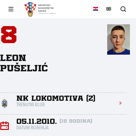
8
Leon
Pušeljić
NK Lokomotiva (Z)
TRENUTNI KLUB
05.11.2010.
(15 godina)
DATUM ROĐENJA