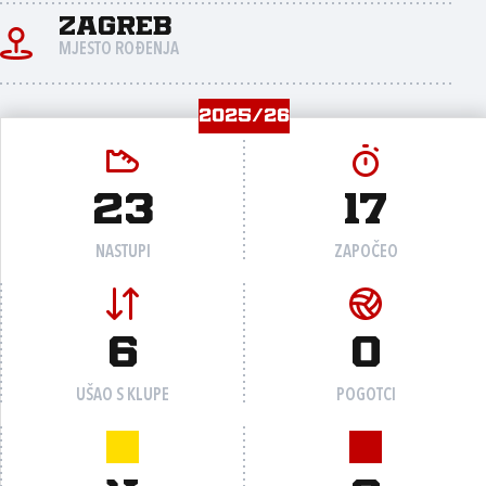
Zagreb
MJESTO ROĐENJA
2025/26
23
17
NASTUPI
ZAPOČEO
6
0
UŠAO S KLUPE
POGOTCI