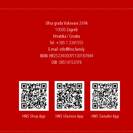
Ulica grada Vukovara 269A
10000 Zagreb
Hrvatska / Croatia
Tel:
+385 1 2361555
E-mail:
info@hns.family
IBAN: HR2523400091100187844
OIB: 08516152078
HNS Shop App
HNS Ulaznice App
HNS Semafor App