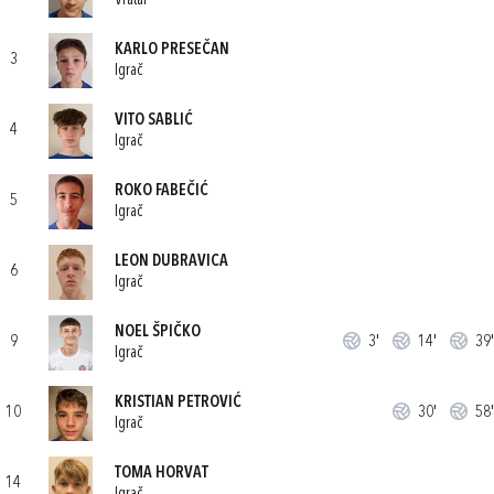
Vratar
KARLO PRESEČAN
3
Igrač
VITO SABLIĆ
4
Igrač
ROKO FABEČIĆ
5
Igrač
LEON DUBRAVICA
6
Igrač
NOEL ŠPIČKO
9
3'
14'
39'
Igrač
KRISTIAN PETROVIĆ
10
30'
58'
Igrač
TOMA HORVAT
14