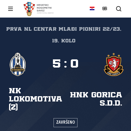
Prva NL Centar mlađi pioniri 22/23,
19. kolo
5
:
0
NK
HNK Gorica
Lokomotiva
s.d.d.
(Z)
ZAVRŠENO