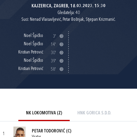
KAJZERICA, ZAGREB, 18.03.2023. 15:30
Gledatelja: 40
Suci: Nenad Vlaisavljević, Petar Bošnjak, Stjepan Krizmanić.
Noel Špičko
3'
Noel Špičko
14'
Kristian Petrović
30'
Noel Špičko
39'
Kristian Petrović
58'
NK LOKOMOTIVA (Z)
HNK GORICA S.D.D.
PETAR TODOROVIĆ
(C)
1