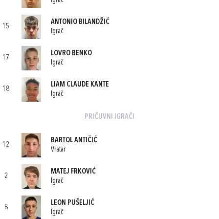
Igrač
ANTONIO BILANDŽIĆ
15
Igrač
LOVRO BENKO
17
Igrač
LIAM CLAUDE KANTE
18
Igrač
PRIČUVNI IGRAČI
BARTOL ANTIČIĆ
12
Vratar
MATEJ FRKOVIĆ
2
Igrač
LEON PUŠELJIĆ
8
Igrač