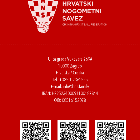
Ulica grada Vukovara 269A
10000 Zagreb
Hrvatska / Croatia
Tel:
+385 1 2361555
E-mail:
info@hns.family
IBAN: HR2523400091100187844
OIB: 08516152078