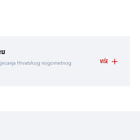
ru
VIŠE
atjecanja Hrvatskog nogometnog