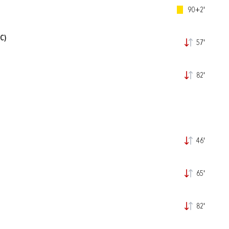
90+2'
C)
57'
82'
46'
65'
82'