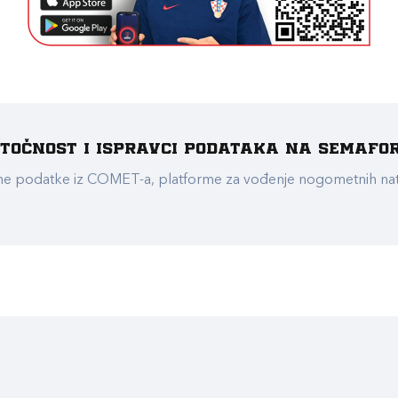
e točnost i ispravci podataka na Semafo
ualne podatke iz COMET-a, platforme za vođenje nogometnih n