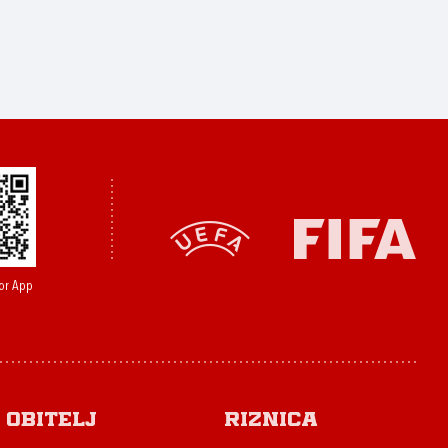
or App
Obitelj
Riznica