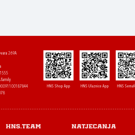
ovara 269A
a
61555
.family
HNS Shop App
HNS Ulaznice App
HNS Semaf
400091100187844
078
HNS.team
Natjecanja