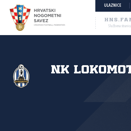
ULAZNICE
HNS.FA
Službena stranic
NK Lokomo