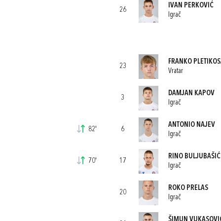
IVAN PERKOVIĆ
26
Igrač
FRANKO PLETIKOS
23
Vratar
DAMJAN KAPOV
3
Igrač
ANTONIO NAJEV
82'
6
Igrač
RINO BULJUBAŠIĆ
70'
17
Igrač
ROKO PRELAS
20
Igrač
ŠIMUN VUKASOVI