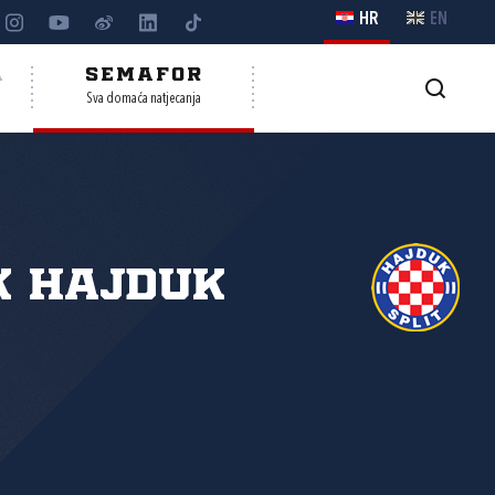
HR
EN
A
SEMAFOR
Sva domaća natjecanja
K Hajduk