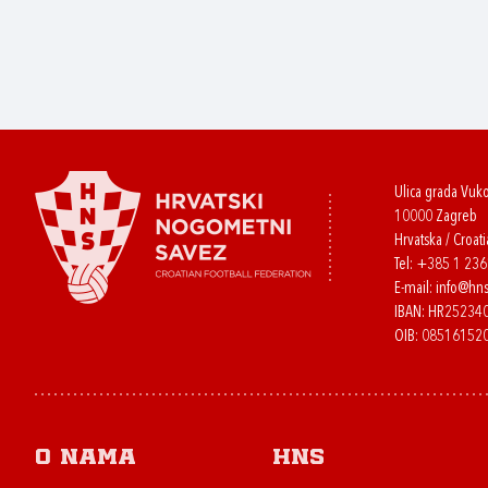
Ulica grada Vuk
10000 Zagreb
Hrvatska / Croati
Tel:
+385 1 23
E-mail:
info@hns
IBAN: HR2523
OIB: 08516152
O nama
HNS