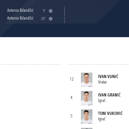
Antonio Bilandžić
9'
Antonio Bilandžić
38'
IVAN VUNIĆ
12
Vratar
IVAN GRANIĆ
4
Igrač
TONI VUKOVIĆ
5
Igrač