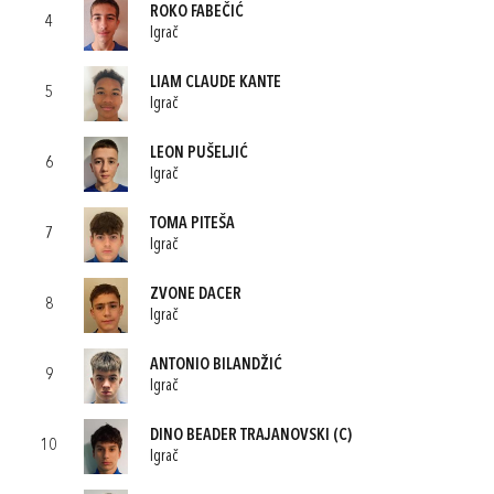
ROKO FABEČIĆ
4
Igrač
LIAM CLAUDE KANTE
5
Igrač
LEON PUŠELJIĆ
6
Igrač
TOMA PITEŠA
7
Igrač
ZVONE DACER
8
Igrač
ANTONIO BILANDŽIĆ
9
Igrač
DINO BEADER TRAJANOVSKI
(C)
10
Igrač