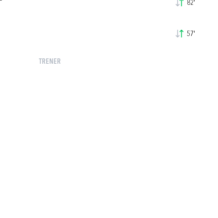
82'
57'
TRENER