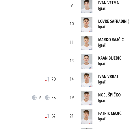
IVAN VETMA
9
Igrač
LOVRE ŠAFRADIN
(
10
Igrač
MARKO RAJČIĆ
11
Igrač
KAAN BIJEDIĆ
13
Igrač
IVAN VRBAT
70'
14
Igrač
NOEL ŠPIČKO
9'
38'
19
Igrač
PATRIK MAJIĆ
82'
21
Igrač