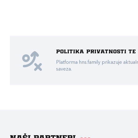
Politika privatnosti t
Platforma hns.family prikazuje akt
saveza.