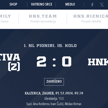
SHOP
VATRENO SRCE
MEDIJI
MILY
HNS.TEAM
HNS.RIZNIC
a Saveza
Hrvatske reprezentacije
Povijest i statistika
1. NL pioniri, 15. kolo
tiva
2
:
0
HN
(Z)
ZAVRŠENO
KAJZERICA, ZAGREB, 01.12.2024. 09:30
Gledatelja: 150
Suci: Ana Kederov, Ivan Čužić, Mislav Krmar.