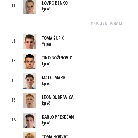
LOVRO BENKO
11
Igrač
PRIČUVNI IGRAČI
TOMA ŽUFIĆ
31
Vratar
TINO BOŽINOVIĆ
13
Igrač
MATEJ MARIĆ
14
Igrač
LEON DUBRAVICA
15
Igrač
KARLO PRESEČAN
16
Igrač
TOMA HORVAT