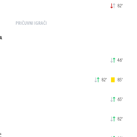
82'
PRIČUVNI IGRAČI
A
46'
82'
85'
65'
82'
Ć