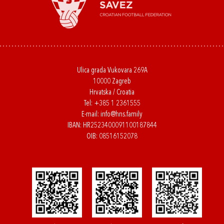
Ulica grada Vukovara 269A
10000 Zagreb
Hrvatska / Croatia
Tel:
+385 1 2361555
E-mail:
info@hns.family
IBAN: HR2523400091100187844
OIB: 08516152078