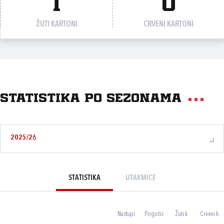
1
0
ŽUTI KARTONI
CRVENI KARTONI
Statistika po sezonama
2025/26
STATISTIKA
UTAKMICE
Nastupi
Pogotci
Žuti k.
Crveni k.