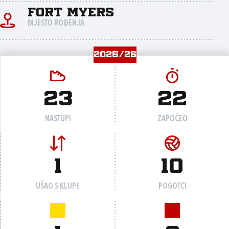
Fort Myers
MJESTO ROĐENJA
2025/26
23
22
NASTUPI
ZAPOČEO
1
10
UŠAO S KLUPE
POGOTCI