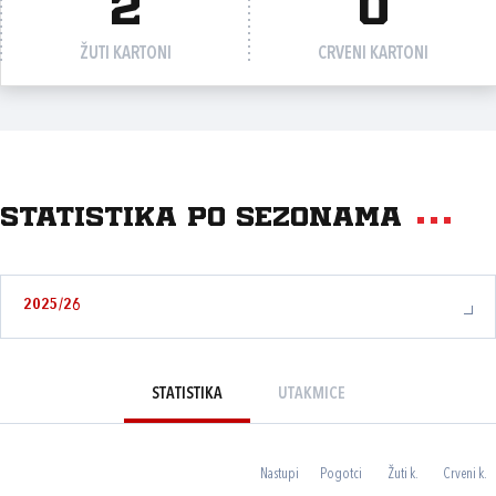
2
0
ŽUTI KARTONI
CRVENI KARTONI
Statistika po sezonama
2025/26
STATISTIKA
UTAKMICE
Nastupi
Pogotci
Žuti k.
Crveni k.