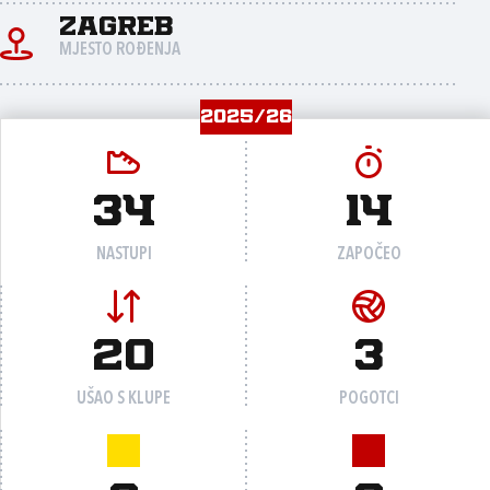
Zagreb
MJESTO ROĐENJA
2025/26
34
14
NASTUPI
ZAPOČEO
20
3
UŠAO S KLUPE
POGOTCI