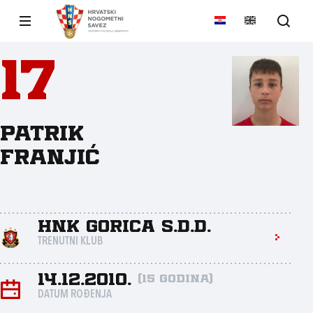
17
Patrik
Franjić
HNK Gorica s.d.d.
TRENUTNI KLUB
14.12.2010.
(15 godina)
DATUM ROĐENJA