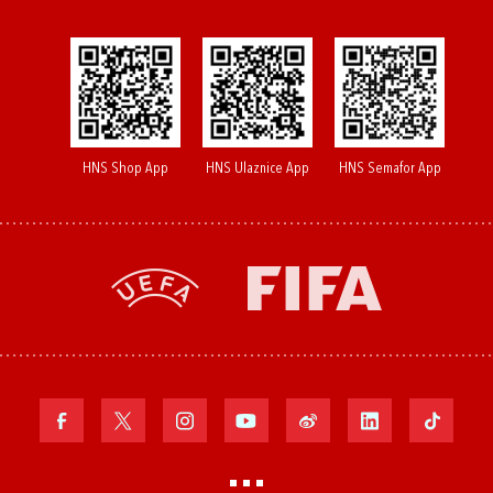
HNS Shop App
HNS Ulaznice App
HNS Semafor App