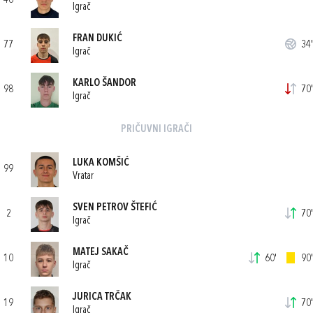
46
Igrač
FRAN DUKIĆ
77
34'
Igrač
KARLO ŠANDOR
98
70'
Igrač
PRIČUVNI IGRAČI
LUKA KOMŠIĆ
99
Vratar
SVEN PETROV ŠTEFIĆ
2
70'
Igrač
MATEJ SAKAČ
10
60'
90'
Igrač
JURICA TRČAK
19
70'
Igrač