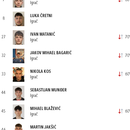
7
60'
Igrač
LUKA ČRETNI
8
Igrač
IVAN MATANIĆ
27
70'
Igrač
JAKOV MIHAEL BAGARIĆ
32
70'
Igrač
NIKOLA KOS
33
60'
Igrač
SEBASTIJAN MUNĐER
44
Igrač
MIHAEL BLAŽEVIĆ
45
60'
Igrač
MARTIN JAKŠIĆ