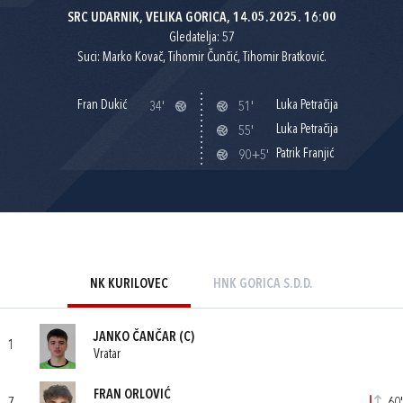
SRC UDARNIK, VELIKA GORICA, 14.05.2025. 16:00
Gledatelja: 57
Suci: Marko Kovač, Tihomir Čunčić, Tihomir Bratković.
Fran Dukić
Luka Petračija
34'
51'
Luka Petračija
55'
Patrik Franjić
90+5'
NK KURILOVEC
HNK GORICA S.D.D.
JANKO ČANČAR
(C)
1
Vratar
FRAN ORLOVIĆ