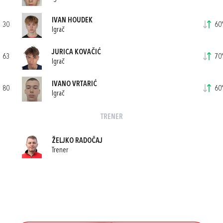
IVAN HOUDEK
30
60'
Igrač
JURICA KOVAČIĆ
63
70'
Igrač
IVANO VRTARIĆ
80
60'
Igrač
TRENER
ŽELJKO RADOČAJ
Trener