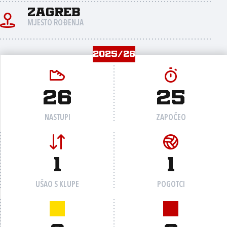
Zagreb
MJESTO ROĐENJA
2025/26
26
25
NASTUPI
ZAPOČEO
1
1
UŠAO S KLUPE
POGOTCI