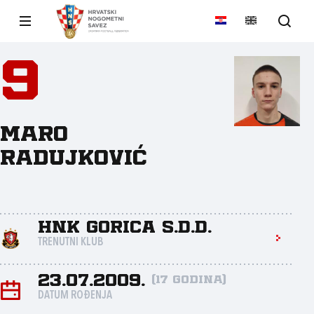
9
Maro
Radujković
HNK Gorica s.d.d.
TRENUTNI KLUB
23.07.2009.
(17 godina)
DATUM ROĐENJA