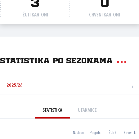
3
0
ŽUTI KARTONI
CRVENI KARTONI
Statistika po sezonama
2025/26
STATISTIKA
UTAKMICE
Nastupi
Pogotci
Žuti k.
Crveni k.