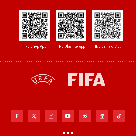
HNS Shop App
HNS Ulaznice App
HNS Semafor App