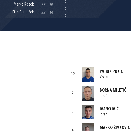
Marko Rezek
23'
Filip Ferenček
55'
PATRIK PRKIĆ
12
Vratar
BORNA MILETIĆ
2
Igrač
IVANO IVIĆ
3
Igrač
MARKO ŽIVKOVIĆ
4