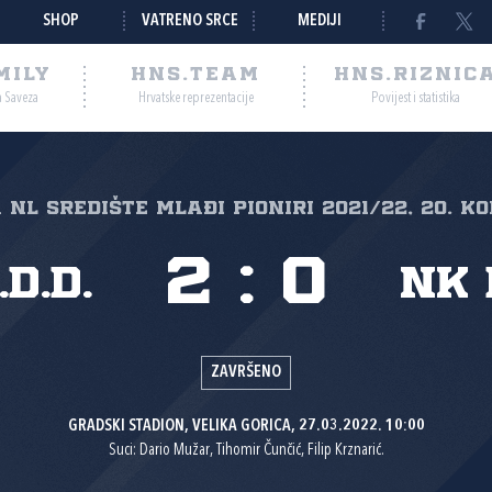
SHOP
VATRENO SRCE
MEDIJI
MILY
HNS.TEAM
HNS.RIZNIC
a Saveza
Hrvatske reprezentacije
Povijest i statistika
 NL Središte mlađi pioniri 2021/22, 20. ko
2
:
0
d.d.
NK 
ZAVRŠENO
GRADSKI STADION, VELIKA GORICA, 27.03.2022. 10:00
Suci: Dario Mužar, Tihomir Čunčić, Filip Krznarić.