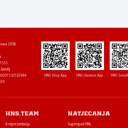
ovara 269A
a
61555
.family
HNS Shop App
HNS Ulaznice App
HNS Semaf
400091100187844
078
HNS.team
Natjecanja
A reprezentacija
Supersport HNL