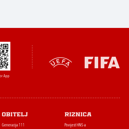
or App
Obitelj
Riznica
Generacija 111
Povijest HNS-a