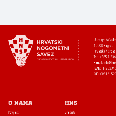
Ulica grada Vuk
10000 Zagreb
Hrvatska / Croati
Tel:
+385 1 23
E-mail:
info@hns
IBAN: HR2523
OIB: 08516152
O nama
HNS
Povijest
Središta