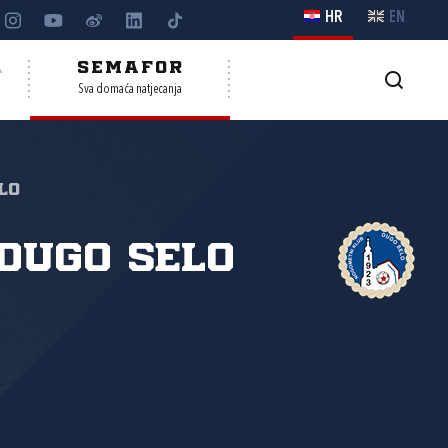
HR
EN
A
SEMAFOR
Sva domaća natjecanja
lo
Dugo Selo