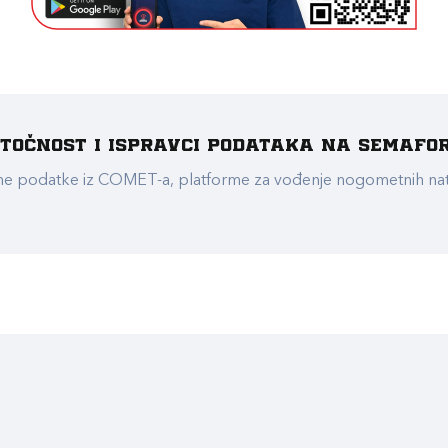
e točnost i ispravci podataka na Semafo
ualne podatke iz COMET-a, platforme za vođenje nogometnih n