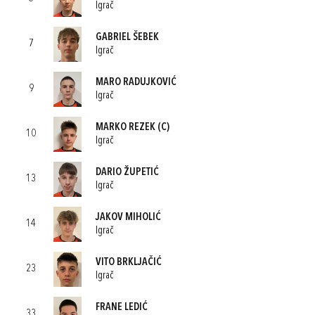
Igrač
GABRIEL ŠEBEK
7
Igrač
MARO RADUJKOVIĆ
9
Igrač
MARKO REZEK
(C)
10
Igrač
DARIO ŽUPETIĆ
13
Igrač
JAKOV MIHOLIĆ
14
Igrač
VITO BRKLJAČIĆ
23
Igrač
FRANE LEDIĆ
33