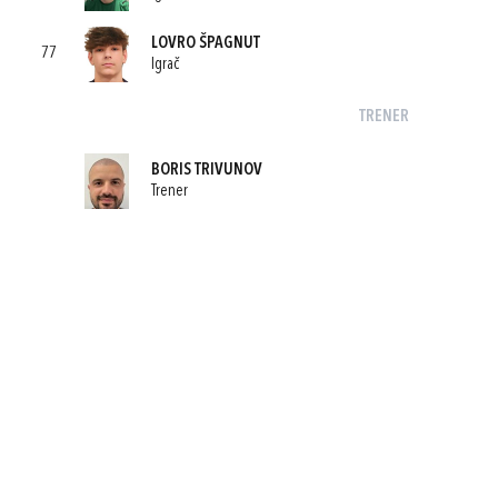
LOVRO ŠPAGNUT
77
Igrač
TRENER
BORIS TRIVUNOV
Trener