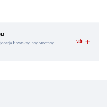
ru
VIŠE
atjecanja Hrvatskog nogometnog