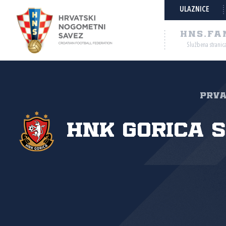
ULAZNICE
HNS.FA
Službena stranic
Prva
HNK Gorica s.