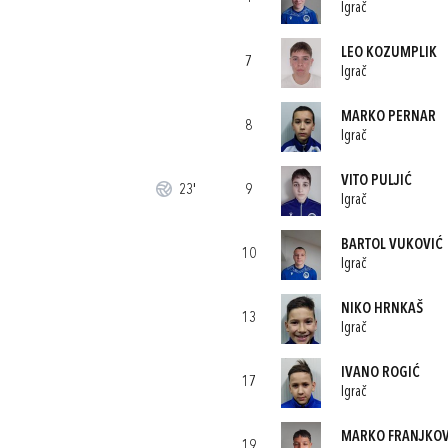
Igrač
LEO KOZUMPLIK
7
Igrač
MARKO PERNAR
8
Igrač
VITO PULJIĆ
23'
9
Igrač
BARTOL VUKOVIĆ
10
Igrač
NIKO HRNKAŠ
13
Igrač
IVANO ROGIĆ
17
Igrač
MARKO FRANJKOV
19