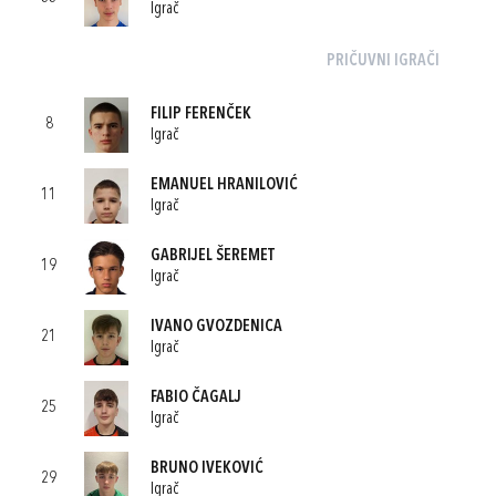
Igrač
PRIČUVNI IGRAČI
FILIP FERENČEK
8
Igrač
EMANUEL HRANILOVIĆ
11
Igrač
GABRIJEL ŠEREMET
19
Igrač
IVANO GVOZDENICA
21
Igrač
FABIO ČAGALJ
25
Igrač
BRUNO IVEKOVIĆ
29
Igrač