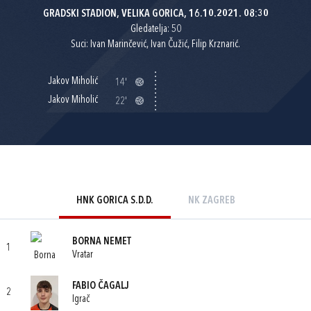
GRADSKI STADION, VELIKA GORICA, 16.10.2021. 08:30
Gledatelja: 50
Suci: Ivan Marinčević, Ivan Čužić, Filip Krznarić.
Jakov Miholić
14'
Jakov Miholić
22'
HNK GORICA S.D.D.
NK ZAGREB
BORNA NEMET
1
Vratar
FABIO ČAGALJ
2
Igrač