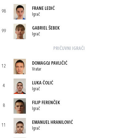
FRANE LEDIĆ
98
Igrač
GABRIEL ŠEBEK
99
Igrač
PRIČUVNI IGRAČI
DOMAGOJ PAVLIČIĆ
12
Vratar
LUKA ČOLIĆ
4
Igrač
FILIP FERENČEK
8
Igrač
EMANUEL HRANILOVIĆ
11
Igrač