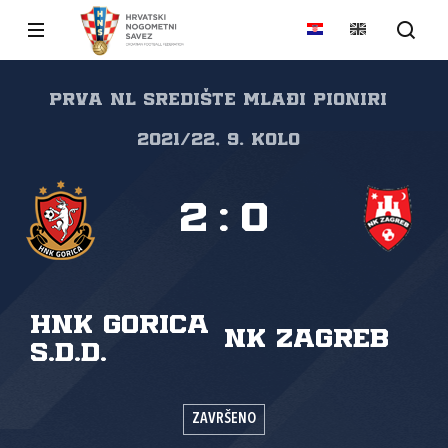
Prva NL Središte mlađi pioniri
2021/22, 9. kolo
2
:
0
HNK Gorica
NK Zagreb
s.d.d.
ZAVRŠENO