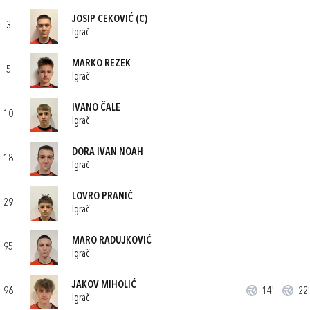
JOSIP CEKOVIĆ
(C)
3
Igrač
MARKO REZEK
5
Igrač
IVANO ČALE
10
Igrač
DORA IVAN NOAH
18
Igrač
LOVRO PRANIĆ
29
Igrač
MARO RADUJKOVIĆ
95
Igrač
JAKOV MIHOLIĆ
96
14'
22'
Igrač