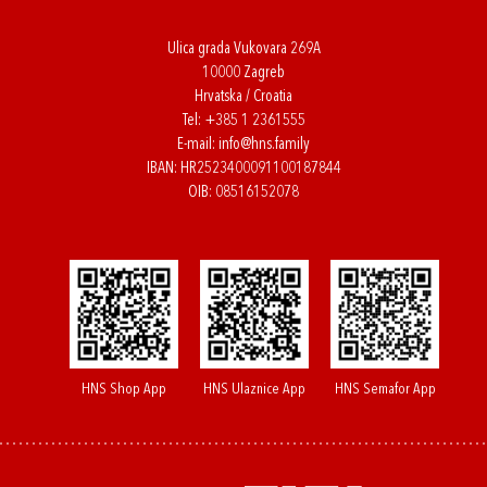
Ulica grada Vukovara 269A
10000 Zagreb
Hrvatska / Croatia
Tel:
+385 1 2361555
E-mail:
info@hns.family
IBAN: HR2523400091100187844
OIB: 08516152078
HNS Shop App
HNS Ulaznice App
HNS Semafor App