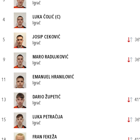
3
Igrač
LUKA ČOLIĆ
(C)
4
Igrač
JOSIP CEKOVIĆ
5
36'
Igrač
MARO RADUJKOVIĆ
9
36'
Igrač
EMANUEL HRANILOVIĆ
11
Igrač
DARIO ŽUPETIĆ
13
41'
Igrač
LUKA PETRAČIJA
15
36'
Igrač
FRAN FEKEŽA