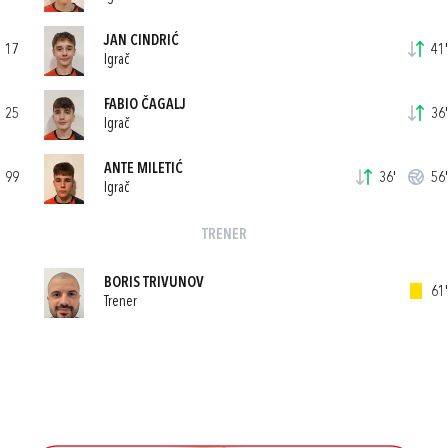
JAN CINDRIĆ
17
41'
Igrač
FABIO ČAGALJ
25
36'
Igrač
ANTE MILETIĆ
99
36'
56'
Igrač
TRENER
BORIS TRIVUNOV
61'
Trener