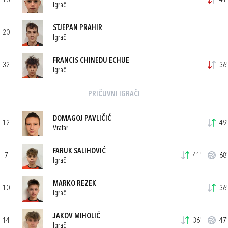
18
41'
Igrač
STJEPAN PRAHIR
20
Igrač
FRANCIS CHINEDU ECHUE
32
36'
Igrač
PRIČUVNI IGRAČI
DOMAGOJ PAVLIČIĆ
12
49'
Vratar
FARUK SALIHOVIĆ
7
41'
68'
Igrač
MARKO REZEK
10
36'
Igrač
JAKOV MIHOLIĆ
14
36'
47'
Igrač