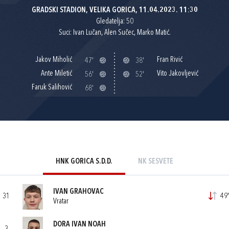
GRADSKI STADION, VELIKA GORICA, 11.04.2023. 11:30
Gledatelja: 50
Suci: Ivan Lučan, Alen Sučec, Marko Matić.
Jakov Miholić
Fran Rivić
47'
38'
Ante Miletić
Vito Jakovljević
56'
52'
Faruk Salihović
68'
HNK GORICA S.D.D.
NK SESVETE
IVAN GRAHOVAC
31
49'
Vratar
DORA IVAN NOAH