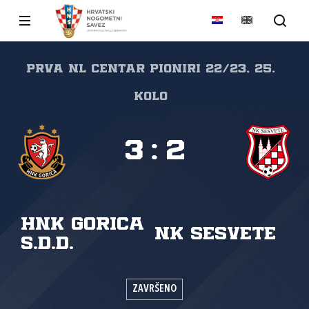
Prva NL Centar pioniri 22/23, 25.
kolo
3
:
2
HNK Gorica
NK Sesvete
s.d.d.
ZAVRŠENO