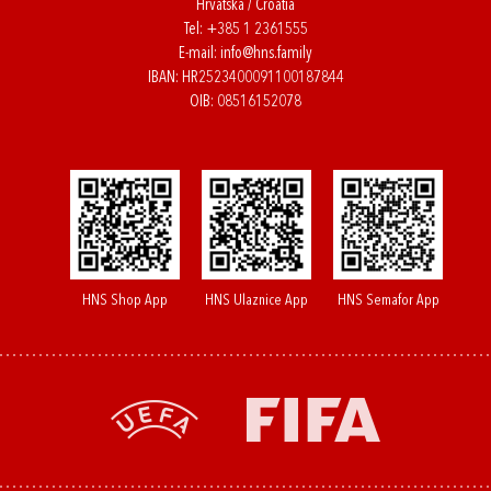
Hrvatska / Croatia
Tel:
+385 1 2361555
E-mail:
info@hns.family
IBAN: HR2523400091100187844
OIB: 08516152078
HNS Shop App
HNS Ulaznice App
HNS Semafor App