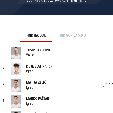
Suci: Mišo Krešić, Zdravko Kuran, Marin Barić.
HNK HAJDUK
HNK GORICA S.D.D.
JOSIP PANDURIĆ
1
Vratar
DUJE SLATINA
(C)
2
Igrač
MATIJA ZELIĆ
3
40'
Igrač
MARKO PAŠTAR
4
Igrač