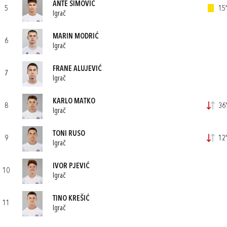
ANTE ŠIMOVIĆ
5
15'
Igrač
MARIN MODRIĆ
6
Igrač
FRANE ALUJEVIĆ
7
Igrač
KARLO MATKO
8
36'
Igrač
TONI RUSO
9
12'
Igrač
IVOR PJEVIĆ
10
Igrač
TINO KREŠIĆ
11
Igrač