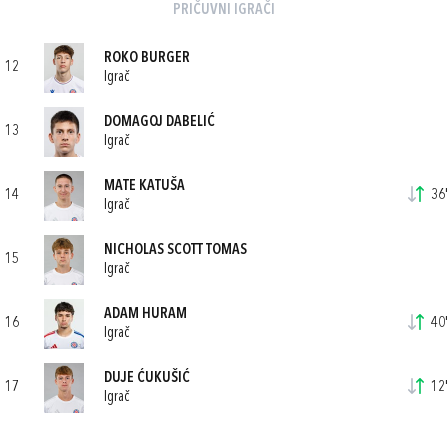
PRIČUVNI IGRAČI
ROKO BURGER
12
Igrač
DOMAGOJ DABELIĆ
13
Igrač
MATE KATUŠA
14
36'
Igrač
NICHOLAS SCOTT TOMAS
15
Igrač
ADAM HURAM
16
40'
Igrač
DUJE ĆUKUŠIĆ
17
12'
Igrač