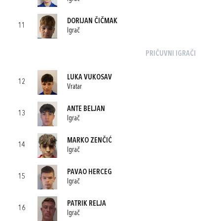
DORIJAN ČIČMAK
11
Igrač
PRIČUVNI IGRAČI
LUKA VUKOSAV
12
Vratar
ANTE BELJAN
13
Igrač
MARKO ZENČIĆ
14
Igrač
PAVAO HERCEG
15
Igrač
PATRIK RELJA
16
Igrač