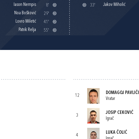
Iason Nempis
Jakov Miholić
8'
33'
Noa Bošković
29'
Lovro Miletić
41'
Patrik Relja
55'
DOMAGOJ PAVLIČ
12
Vratar
JOSIP CEKOVIĆ
3
Igrač
LUKA ČOLIĆ
4
Igrač