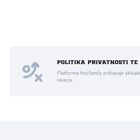
Politika privatnosti t
Platforma hns.family prikazuje akt
saveza.