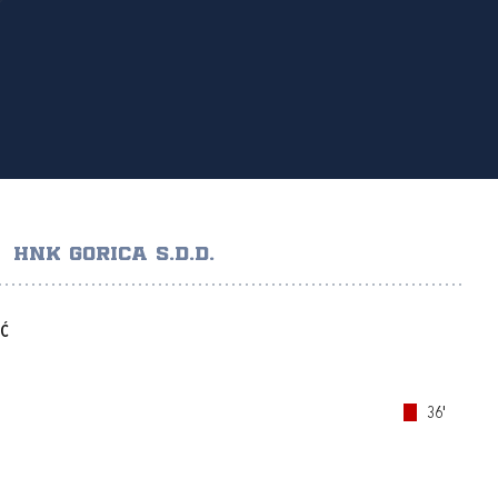
HNK GORICA S.D.D.
IĆ
36'