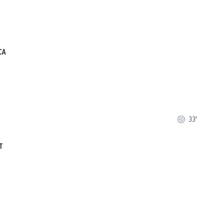
CA
33'
T