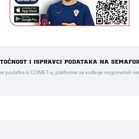
e točnost i ispravci podataka na Semafo
ualne podatke iz COMET-a, platforme za vođenje nogometnih n