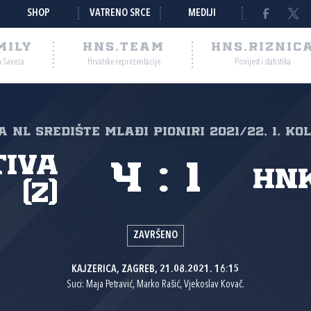
SHOP
VATRENO SRCE
MEDIJI
MILY
HNS.TEAM
HNS.RIZNIC
a Saveza
Hrvatske reprezentacije
Povijest i statistika
 NL Središte mlađi pioniri 2021/22, 1. ko
tiva
4
:
1
HNK
(Z)
ZAVRŠENO
KAJZERICA, ZAGREB, 21.08.2021. 16:15
Suci: Maja Petravić, Marko Rašić, Vjekoslav Kovač.