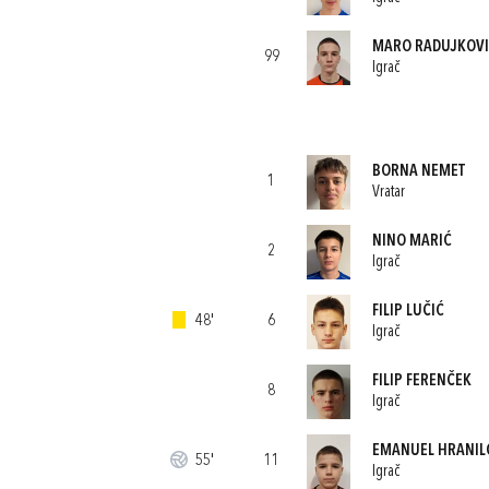
MARO RADUJKOV
99
Igrač
BORNA NEMET
1
Vratar
NINO MARIĆ
2
Igrač
FILIP LUČIĆ
48'
6
Igrač
FILIP FERENČEK
8
Igrač
EMANUEL HRANIL
55'
11
Igrač