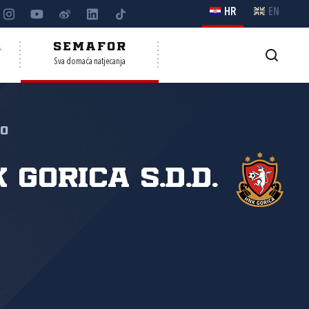
HR
EN
A
SEMAFOR
Sva domaća natjecanja
lo
 Gorica s.d.d.