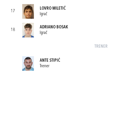
LOVRO MILETIĆ
17
Igrač
ADRIANO BOSAK
18
Igrač
TRENER
ANTE STIPIĆ
Trener