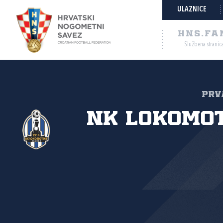
ULAZNICE
HNS.FA
Službena stranic
Prva
NK Lokomo