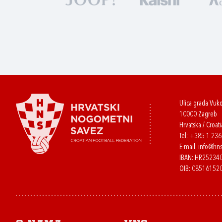
Ulica grada Vuk
10000 Zagreb
Hrvatska / Croati
Tel:
+385 1 23
E-mail:
info@hns
IBAN: HR2523
OIB: 08516152