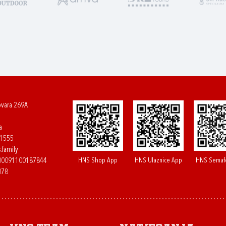
ovara 269A
a
61555
.family
HNS Shop App
HNS Ulaznice App
HNS Semaf
400091100187844
078