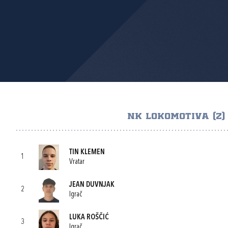
NK LOKOMOTIVA (Z)
TIN KLEMEN
1
Vratar
JEAN DUVNJAK
2
Igrač
LUKA ROŠČIĆ
3
Igrač