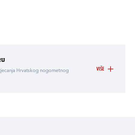
ru
VIŠE
atjecanja Hrvatskog nogometnog