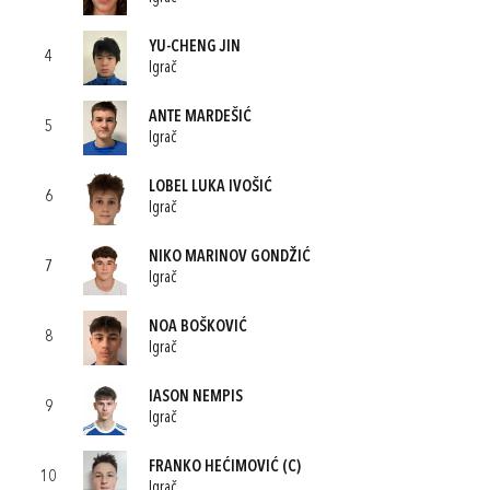
YU-CHENG JIN
4
Igrač
ANTE MARDEŠIĆ
5
Igrač
LOBEL LUKA IVOŠIĆ
6
Igrač
NIKO MARINOV GONDŽIĆ
7
Igrač
NOA BOŠKOVIĆ
8
Igrač
IASON NEMPIS
9
Igrač
FRANKO HEĆIMOVIĆ
(C)
10
Igrač