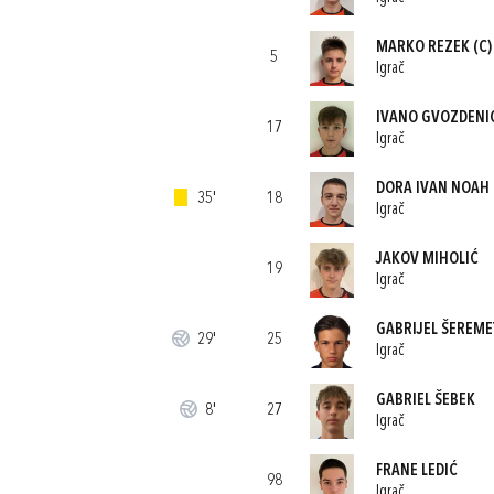
MARKO REZEK
(C)
5
Igrač
IVANO GVOZDENI
17
Igrač
DORA IVAN NOAH
35'
18
Igrač
JAKOV MIHOLIĆ
19
Igrač
GABRIJEL ŠEREME
29'
25
Igrač
GABRIEL ŠEBEK
8'
27
Igrač
FRANE LEDIĆ
98
Igrač