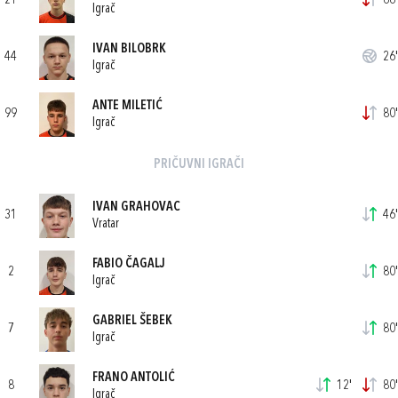
21
66'
Igrač
IVAN BILOBRK
44
26'
Igrač
ANTE MILETIĆ
99
80'
Igrač
PRIČUVNI IGRAČI
IVAN GRAHOVAC
31
46'
Vratar
FABIO ČAGALJ
2
80'
Igrač
GABRIEL ŠEBEK
7
80'
Igrač
FRANO ANTOLIĆ
8
12'
80'
Igrač