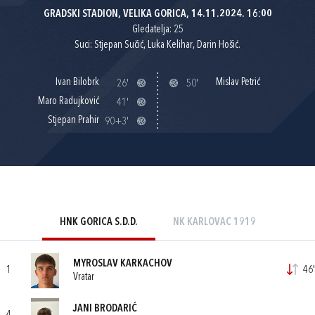
GRADSKI STADION, VELIKA GORICA, 14.11.2024. 16:00
Gledatelja: 25
Suci: Stjepan Sučić, Luka Kelihar, Darin Hošić.
Ivan Bilobrk
Mislav Petrić
26'
50'
Maro Radujković
41'
Stjepan Prahir
90+3'
HNK GORICA S.D.D.
NK KARLOVAC 1919
MYROSLAV KARKACHOV
1
46'
Vratar
JANI BRODARIĆ