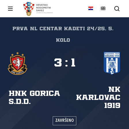
PRVA NL CENTAR KADETI 24/25, 5.
kolo
3
:
1
NK
HNK Gorica
Karlovac
s.d.d.
1919
ZAVRŠENO