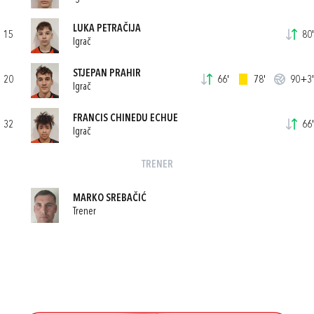
LUKA PETRAČIJA
15
80'
Igrač
STJEPAN PRAHIR
20
66'
78'
90+3'
Igrač
FRANCIS CHINEDU ECHUE
32
66'
Igrač
TRENER
MARKO SREBAČIĆ
Trener