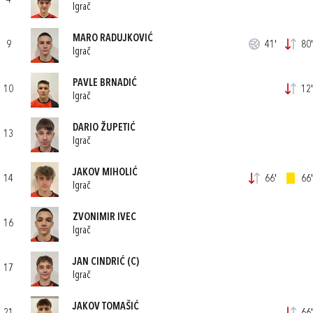
4
Igrač
MARO RADUJKOVIĆ
9
41'
80'
Igrač
PAVLE BRNADIĆ
10
12'
Igrač
DARIO ŽUPETIĆ
13
Igrač
JAKOV MIHOLIĆ
14
66'
66'
Igrač
ZVONIMIR IVEC
16
Igrač
JAN CINDRIĆ
(C)
17
Igrač
JAKOV TOMAŠIĆ