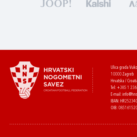
Ulica grada Vuk
10000 Zagreb
Hrvatska / Croati
Tel:
+385 1 23
E-mail:
info@hns
IBAN: HR2523
OIB: 08516152