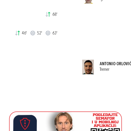
68'
46'
52'
63'
ANTONIO ORLOVI
Trener