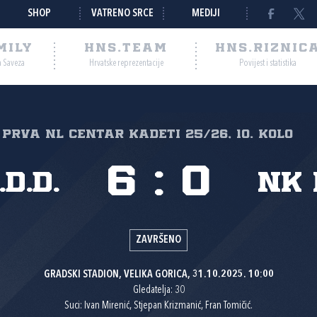
SHOP
VATRENO SRCE
MEDIJI
MILY
HNS.TEAM
HNS.RIZNIC
a Saveza
Hrvatske reprezentacije
Povijest i statistika
PRVA NL CENTAR KADETI 25/26, 10. kolo
6
:
0
d.d.
NK 
ZAVRŠENO
GRADSKI STADION, VELIKA GORICA, 31.10.2025. 10:00
Gledatelja: 30
Suci: Ivan Mirenić, Stjepan Krizmanić, Fran Tomičić.