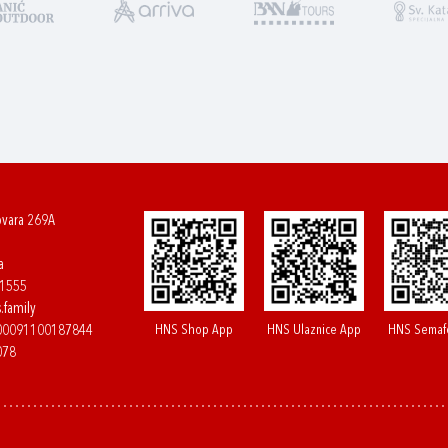
ovara 269A
a
61555
.family
HNS Shop App
HNS Ulaznice App
HNS Semaf
400091100187844
078