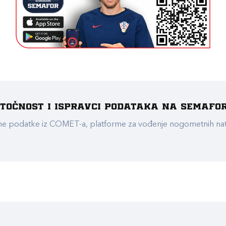
e točnost i ispravci podataka na Semafo
ualne podatke iz COMET-a, platforme za vođenje nogometnih n