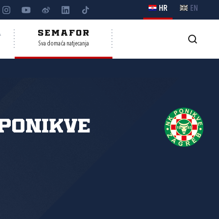
HR
EN
A
SEMAFOR
Sva domaća natjecanja
Ponikve