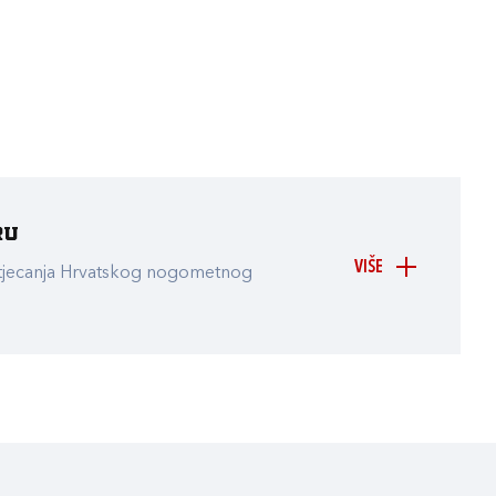
ru
VIŠE
atjecanja Hrvatskog nogometnog