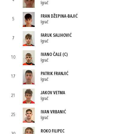
4
Igrač
FRAN DŽEPINA-BAJIĆ
5
Igrač
FARUK SALIHOVIĆ
7
Igrač
IVANO ČALE
(C)
10
Igrač
PATRIK FRANJIĆ
17
Igrač
JAKOV VETMA
21
Igrač
IVAN VRBANIĆ
25
Igrač
ROKO FILIPEC