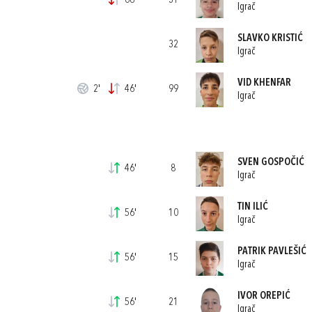
68'
31
Igrač
SLAVKO KRISTIĆ
32
Igrač
VID KHENFAR
2'
46'
99
Igrač
SVEN GOSPOČIĆ
46'
8
Igrač
TIN ILIĆ
56'
10
Igrač
PATRIK PAVLEŠIĆ
56'
15
Igrač
IVOR OREPIĆ
56'
21
Igrač