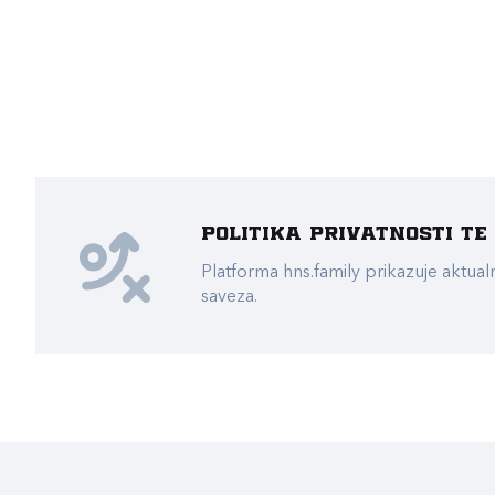
Politika privatnosti t
Platforma hns.family prikazuje akt
saveza.