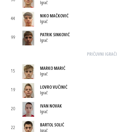
30
Igrač
NIKO MAČKOVIĆ
44
Igrač
PATRIK SINKOVIĆ
99
Igrač
PRIČUVNI IGRAČI
MARKO MARIĆ
15
Igrač
LOVRO VUČINIĆ
19
Igrač
IVAN NOVAK
20
Igrač
BARTOL SOLIĆ
22
Igrač