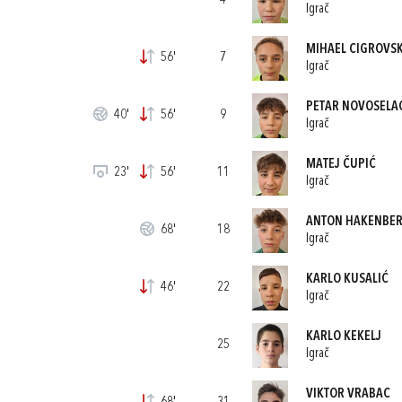
4
Igrač
MIHAEL CIGROVSK
56'
7
Igrač
PETAR NOVOSELA
40'
56'
9
Igrač
MATEJ ČUPIĆ
23'
56'
11
Igrač
ANTON HAKENBE
68'
18
Igrač
KARLO KUSALIĆ
46'
22
Igrač
KARLO KEKELJ
25
Igrač
VIKTOR VRABAC