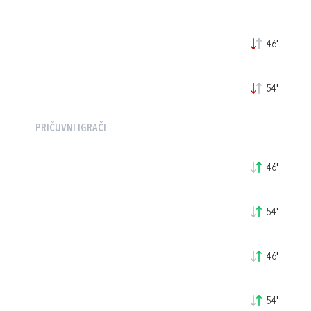
46'
54'
PRIČUVNI IGRAČI
46'
54'
46'
54'