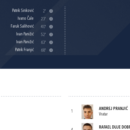
Patrik Sinković
2'
Ivano Čale
23'
Faruk Salihović
40'
Ivan Panižić
52'
Ivan Panižić
63'
Patrik Franjić
68'
ANDREJ PRANJIĆ
1
Vratar
RAFAEL DUJE DOB