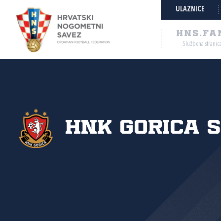
ULAZNICE
HNS.FA
Službena stranic
HNK Gorica s.