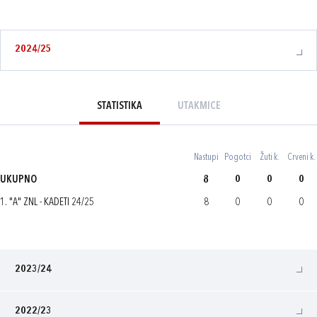
2024/25
STATISTIKA
UTAKMICE
Nastupi
Pogotci
Žuti k.
Crveni k.
UKUPNO
8
0
0
0
1. "A" ZNL - KADETI 24/25
8
0
0
0
2023/24
2022/23