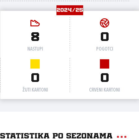
2024/25
8
0
NASTUPI
POGOTCI
0
0
ŽUTI KARTONI
CRVENI KARTONI
Statistika po sezonama