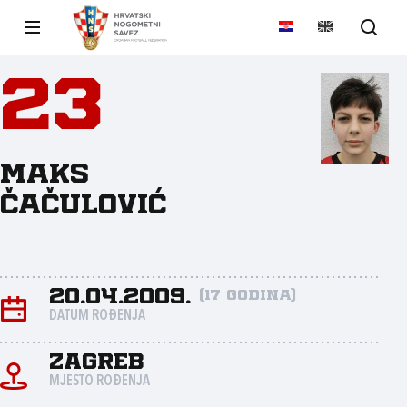
23
Maks
Čačulović
20.04.2009.
(17 godina)
DATUM ROĐENJA
Zagreb
MJESTO ROĐENJA