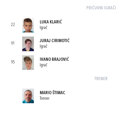
PRIČUVNI IGRAČI
LUKA KLARIĆ
22
Igrač
JURAJ CIRIMOTIĆ
91
Igrač
IVANO BRAJOVIĆ
95
Igrač
TRENER
MARIO ŠTIMAC
Trener