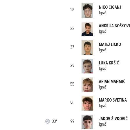
NIKO CIGANJ
18
Igrač
ANDRIJA BOŠKOV
22
Igrač
MATEJ LIČKO
27
Igrač
LUKA KRŠIĆ
39
Igrač
ARIAN MAHMIĆ
55
Igrač
MARKO SVETINA
90
Igrač
JAKOV ŽIVKOVIĆ
33'
99
Igrač