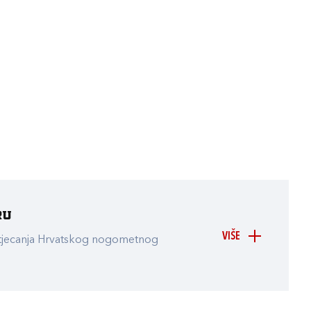
ru
VIŠE
atjecanja Hrvatskog nogometnog