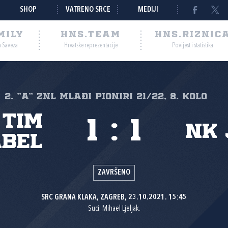
SHOP
VATRENO SRCE
MEDIJI
MILY
HNS.TEAM
HNS.RIZNIC
a Saveza
Hrvatske reprezentacije
Povijest i statistika
2. "A" ZNL MLAĐI PIONIRI 21/22, 8. kolo
 Tim
1
:
1
NK
bel
ZAVRŠENO
SRC GRANA KLAKA, ZAGREB, 23.10.2021. 15:45
Suci: Mihael Ljeljak.