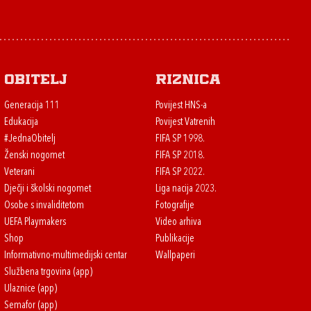
Obitelj
Riznica
Generacija 111
Povijest HNS-a
Edukacija
Povijest Vatrenih
#JednaObitelj
FIFA SP 1998.
Ženski nogomet
FIFA SP 2018.
Veterani
FIFA SP 2022.
Dječji i školski nogomet
Liga nacija 2023.
Osobe s invaliditetom
Fotografije
UEFA Playmakers
Video arhiva
Shop
Publikacije
Informativno-multimedijski centar
Wallpaperi
Službena trgovina (app)
Ulaznice (app)
Semafor (app)