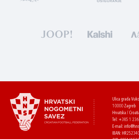
Ulica grada Vuk
10000 Zagreb
Hrvatska / Croati
Tel:
+385 1 23
E-mail:
info@hns
IBAN: HR2523