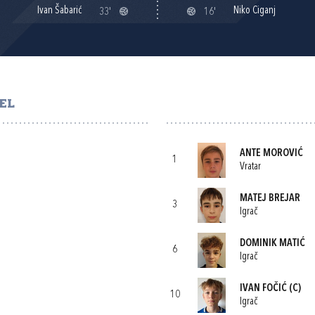
Ivan Šabarić
Niko Ciganj
33'
16'
EL
ANTE MOROVIĆ
1
Vratar
MATEJ BREJAR
3
Igrač
DOMINIK MATIĆ
6
Igrač
IVAN FOČIĆ
(C)
10
Igrač