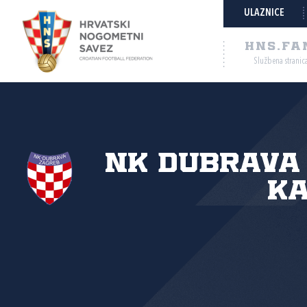
ULAZNICE
HNS.FA
Službena stranic
NK Dubrava
Ka