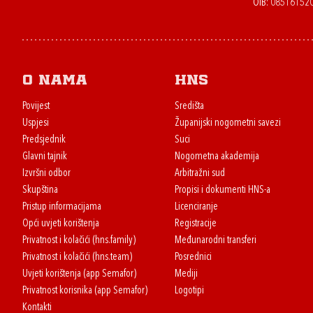
OIB: 08516152
O nama
HNS
Povijest
Središta
Uspjesi
Županijski nogometni savezi
Predsjednik
Suci
Glavni tajnik
Nogometna akademija
Izvršni odbor
Arbitražni sud
Skupština
Propisi i dokumenti HNS-a
Pristup informacijama
Licenciranje
Opći uvjeti korištenja
Registracije
Privatnost i kolačići (hns.family)
Međunarodni transferi
Privatnost i kolačići (hns.team)
Posrednici
Uvjeti korištenja (app Semafor)
Mediji
Privatnost korisnika (app Semafor)
Logotipi
Kontakti