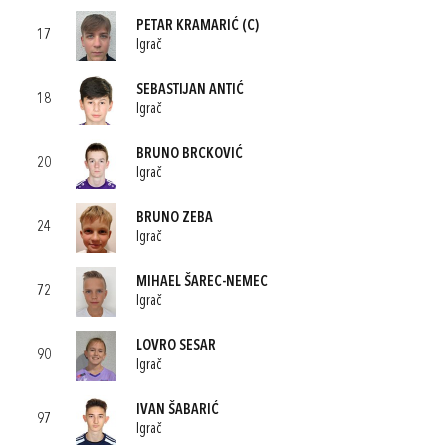
PETAR KRAMARIĆ
(C)
17
Igrač
SEBASTIJAN ANTIĆ
18
Igrač
BRUNO BRCKOVIĆ
20
Igrač
BRUNO ZEBA
24
Igrač
MIHAEL ŠAREC-NEMEC
72
Igrač
LOVRO SESAR
90
Igrač
IVAN ŠABARIĆ
97
Igrač