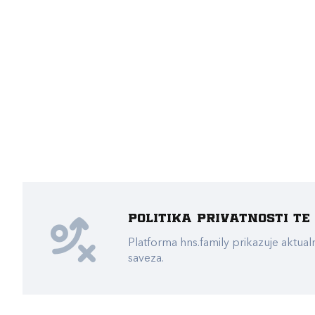
Politika privatnosti t
Platforma hns.family prikazuje akt
saveza.