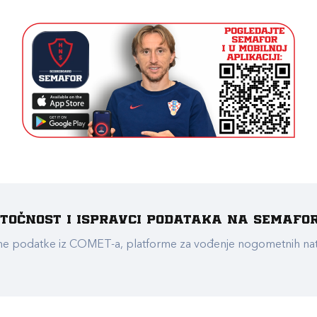
e točnost i ispravci podataka na Semafo
ualne podatke iz COMET-a, platforme za vođenje nogometnih n