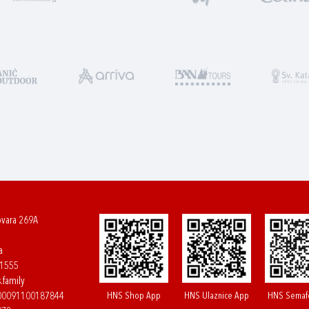
ovara 269A
a
61555
.family
HNS Shop App
HNS Ulaznice App
HNS Semaf
400091100187844