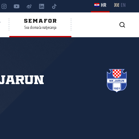
HR
EN
A
SEMAFOR
Sva domaća natjecanja
 Jarun