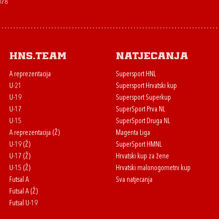
078
HNS.team
Natjecanja
A reprezentacija
Supersport HNL
U-21
Supersport Hrvatski kup
U-19
Supersport Superkup
U-17
SuperSport Prva NL
U-15
SuperSport Druga NL
A reprezentacija (Ž)
Magenta Liga
U-19 (Ž)
SuperSport HMNL
U-17 (Ž)
Hrvatski kup za žene
U-15 (Ž)
Hrvatski malonogometni kup
Futsal A
Sva natjecanja
Futsal A (Ž)
Futsal U-19