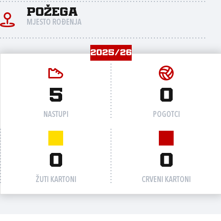
Požega
MJESTO ROĐENJA
2025/26
5
0
NASTUPI
POGOTCI
0
0
ŽUTI KARTONI
CRVENI KARTONI