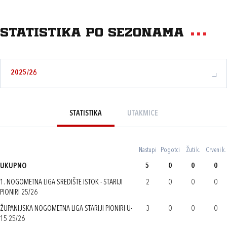
Statistika po sezonama
2025/26
STATISTIKA
UTAKMICE
Nastupi
Pogotci
Žuti k.
Crveni k.
UKUPNO
5
0
0
0
1. NOGOMETNA LIGA SREDIŠTE ISTOK - STARIJI
2
0
0
0
PIONIRI 25/26
ŽUPANIJSKA NOGOMETNA LIGA STARIJI PIONIRI U-
3
0
0
0
15 25/26