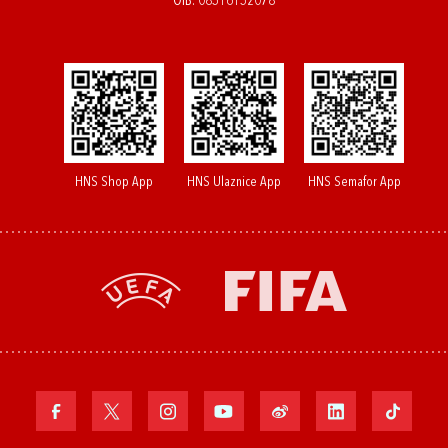
OIB: 08516152078
HNS Shop App
HNS Ulaznice App
HNS Semafor App