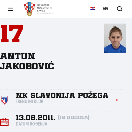
17
Antun
Jakobović
NK Slavonija Požega
TRENUTNI KLUB
13.06.2011.
(15 godina)
DATUM ROĐENJA