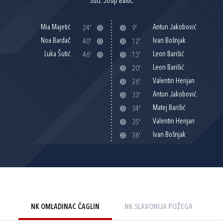
Suci: Josip Baltić.
Mia Majetić
Antun Jakobović
24'
9'
Noa Bardač
Ivan Bošnjak
40'
12'
Luka Šutić
Leon Barišić
46'
13'
Leon Barišić
20'
Valentin Herijan
26'
Antun Jakobović
33'
Matej Barišić
34'
Valentin Herijan
35'
Ivan Bošnjak
36'
NK OMLADINAC ČAGLIN
NK SLAVONIJA POŽEGA