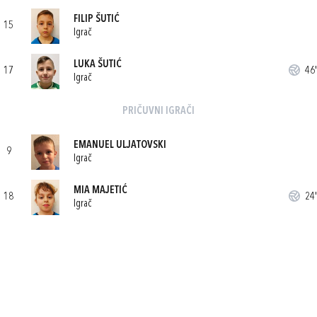
FILIP ŠUTIĆ
15
Igrač
LUKA ŠUTIĆ
17
46'
Igrač
PRIČUVNI IGRAČI
EMANUEL ULJATOVSKI
9
Igrač
MIA MAJETIĆ
18
24'
Igrač