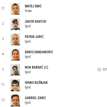
MATEJ EMIĆ
12
Vratar
JAKOV KAVICKI
2
Igrač
PATRIK JURIĆ
3
Igrač
DARIO DAMJANOVIĆ
4
Igrač
NOA BARDAČ
(C)
5
40'
Igrač
IVANO BOŠNJAK
11
Igrač
GABRIEL ZARIĆ
13
Igrač