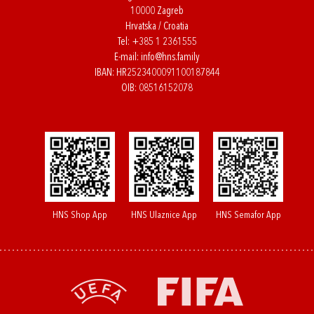
10000 Zagreb
Hrvatska / Croatia
Tel:
+385 1 2361555
E-mail:
info@hns.family
IBAN: HR2523400091100187844
OIB: 08516152078
HNS Shop App
HNS Ulaznice App
HNS Semafor App