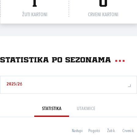
1
0
ŽUTI KARTONI
CRVENI KARTONI
Statistika po sezonama
2025/26
STATISTIKA
UTAKMICE
Nastupi
Pogotci
Žuti k.
Crveni k.