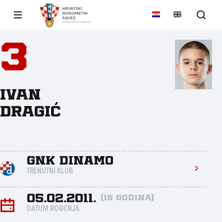
3
Ivan
Dragić
GNK Dinamo
TRENUTNI KLUB
05.02.2011.
(15 godina)
DATUM ROĐENJA