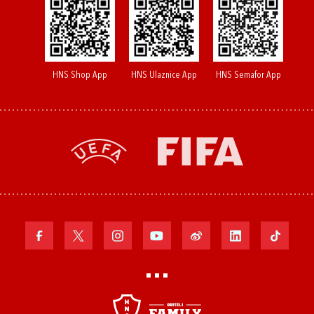
HNS Shop App
HNS Ulaznice App
HNS Semafor App