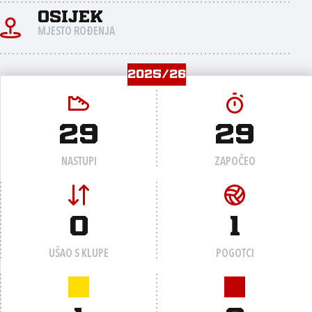
Osijek
MJESTO ROĐENJA
2025/26
29
29
NASTUPI
ZAPOČEO
0
1
UŠAO S KLUPE
POGOTCI