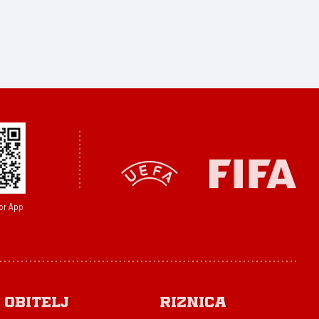
or App
Obitelj
Riznica