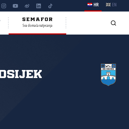
HR
EN
A
SEMAFOR
Sva domaća natjecanja
Osijek