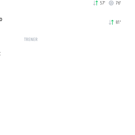
57'
76'
O
81'
TRENER
Ć