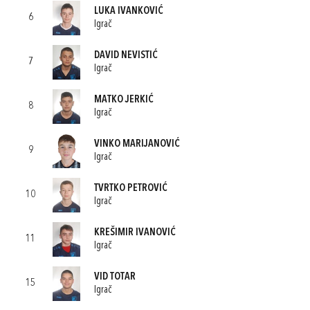
LUKA IVANKOVIĆ
6
Igrač
DAVID NEVISTIĆ
7
Igrač
MATKO JERKIĆ
8
Igrač
VINKO MARIJANOVIĆ
9
Igrač
TVRTKO PETROVIĆ
10
Igrač
KREŠIMIR IVANOVIĆ
11
Igrač
VID TOTAR
15
Igrač