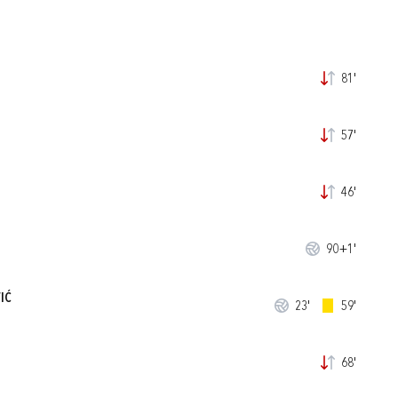
81'
57'
46'
90+1'
IĆ
23'
59'
68'