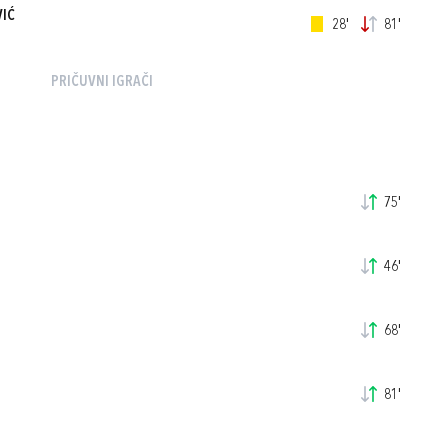
VIĆ
28'
81'
PRIČUVNI IGRAČI
75'
46'
68'
81'