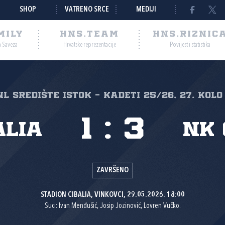
SHOP
VATRENO SRCE
MEDIJI
MILY
HNS.TEAM
HNS.RIZNIC
a Saveza
Hrvatske reprezentacije
Povijest i statistika
 NL Središte Istok - Kadeti 25/26, 27. kolo
1
:
3
alia
NK 
ZAVRŠENO
STADION CIBALIA, VINKOVCI, 29.05.2026. 18:00
Suci: Ivan Menđušić, Josip Jozinović, Lovren Vučko.