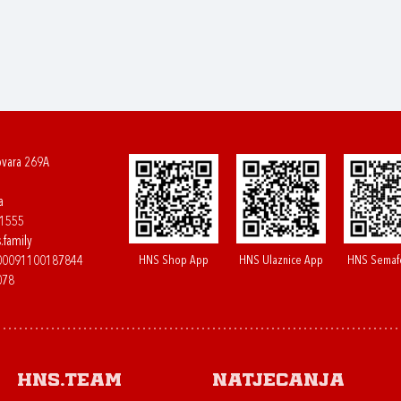
ovara 269A
a
61555
.family
HNS Shop App
HNS Ulaznice App
HNS Semaf
400091100187844
078
HNS.team
Natjecanja