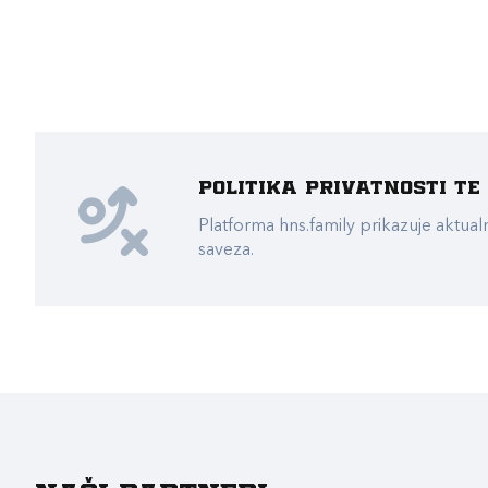
Politika privatnosti t
Platforma hns.family prikazuje akt
saveza.