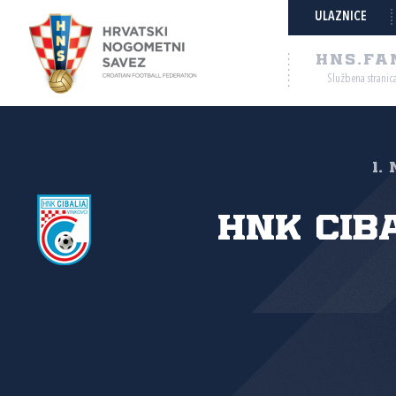
ULAZNICE
HNS.FA
Službena stranic
1.
HNK Cib