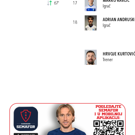
MARKO RAVLIĆ
67'
17
Igrač
ADRIAN ANDRUSK
18
Igrač
HRVOJE KURTOVI
Trener