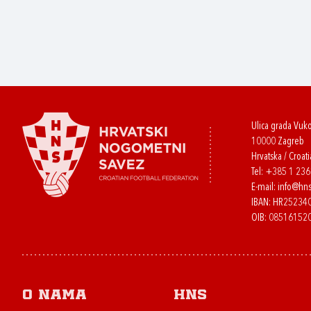
Ulica grada Vuk
10000 Zagreb
Hrvatska / Croati
Tel:
+385 1 23
E-mail:
info@hns
IBAN: HR2523
OIB: 08516152
O nama
HNS