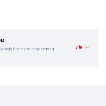
ru
VIŠE
atjecanja Hrvatskog nogometnog