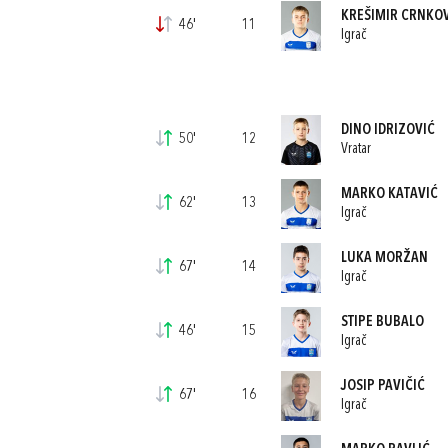
KREŠIMIR CRNKO
46'
11
Igrač
DINO IDRIZOVIĆ
50'
12
Vratar
MARKO KATAVIĆ
62'
13
Igrač
LUKA MORŽAN
67'
14
Igrač
STIPE BUBALO
46'
15
Igrač
JOSIP PAVIČIĆ
67'
16
Igrač