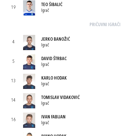
TEO ŠIBALIĆ
19
Igrač
PRIČUVNI IGRAČI
JERKO BANOŽIĆ
4
Igrač
DAVID ŠTRBAC
5
Igrač
KARLO HODAK
13
Igrač
TOMISLAV VIDAKOVIĆ
14
Igrač
IVAN FABIJAN
16
Igrač