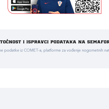
e točnost i ispravci podataka na Semafo
ualne podatke iz COMET-a, platforme za vođenje nogometnih n