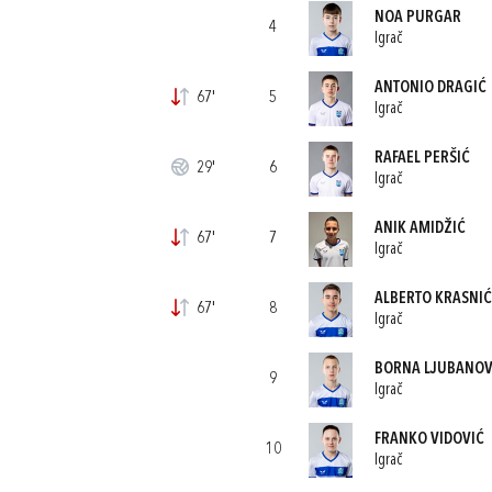
NOA PURGAR
4
Igrač
ANTONIO DRAGIĆ
67'
5
Igrač
RAFAEL PERŠIĆ
29'
6
Igrač
ANIK AMIDŽIĆ
67'
7
Igrač
ALBERTO KRASNIĆ
67'
8
Igrač
BORNA LJUBANOV
9
Igrač
FRANKO VIDOVIĆ
10
Igrač