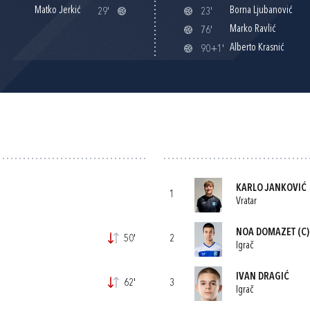
Matko Jerkić
Borna Ljubanović
29'
23'
Marko Ravlić
76'
Alberto Krasnić
90+1'
KARLO JANKOVIĆ
1
Vratar
NOA DOMAZET
(C)
50'
2
Igrač
IVAN DRAGIĆ
62'
3
Igrač