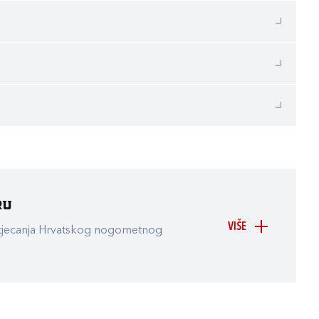
ru
VIŠE
atjecanja Hrvatskog nogometnog