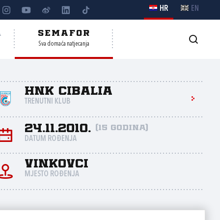
HR
EN
A
SEMAFOR
Sva domaća natjecanja
HNK Cibalia
TRENUTNI KLUB
24.11.2010.
(15 godina)
DATUM ROĐENJA
Vinkovci
MJESTO ROĐENJA