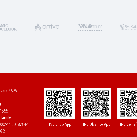
ovara 269A
a
61555
.family
HNS Shop App
HNS Ulaznice App
HNS Semaf
400091100187844
078