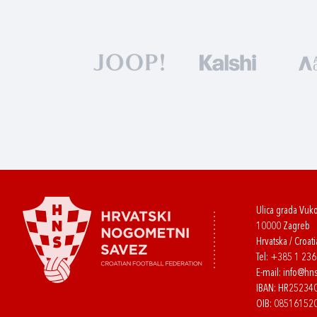
Ulica grada Vuk
10000 Zagreb
Hrvatska / Croati
Tel:
+385 1 23
E-mail:
info@hns
IBAN: HR2523
OIB: 08516152