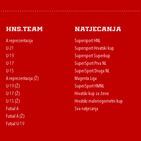
HNS.team
Natjecanja
A reprezentacija
Supersport HNL
U-21
Supersport Hrvatski kup
U-19
Supersport Superkup
U-17
SuperSport Prva NL
U-15
SuperSport Druga NL
A reprezentacija (Ž)
Magenta Liga
U-19 (Ž)
SuperSport HMNL
U-17 (Ž)
Hrvatski kup za žene
U-15 (Ž)
Hrvatski malonogometni kup
Futsal A
Sva natjecanja
Futsal A (Ž)
Futsal U-19