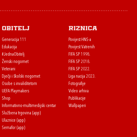
Obitelj
Riznica
Generacija 111
Povijest HNS-a
Edukacija
Povijest Vatrenih
#JednaObitelj
FIFA SP 1998.
Ženski nogomet
FIFA SP 2018.
Veterani
FIFA SP 2022.
Dječji i školski nogomet
Liga nacija 2023.
Osobe s invaliditetom
Fotografije
UEFA Playmakers
Video arhiva
Shop
Publikacije
Informativno-multimedijski centar
Wallpaperi
Službena trgovina (app)
Ulaznice (app)
Semafor (app)