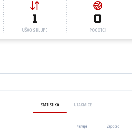
1
0
UŠAO S KLUPE
POGOTCI
STATISTIKA
UTAKMICE
Nastupi
Započeo