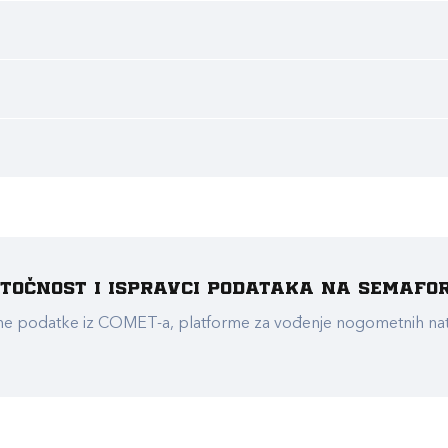
e točnost i ispravci podataka na Semafo
ualne podatke iz COMET-a, platforme za vođenje nogometnih n