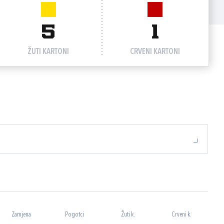
5
1
ŽUTI KARTONI
CRVENI KARTONI
Zamjena
Pogotci
Žuti k.
Crveni k.