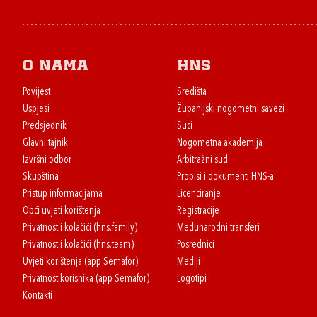
O nama
HNS
Povijest
Središta
Uspjesi
Županijski nogometni savezi
Predsjednik
Suci
Glavni tajnik
Nogometna akademija
Izvršni odbor
Arbitražni sud
Skupština
Propisi i dokumenti HNS-a
Pristup informacijama
Licenciranje
Opći uvjeti korištenja
Registracije
Privatnost i kolačići (hns.family)
Međunarodni transferi
Privatnost i kolačići (hns.team)
Posrednici
Uvjeti korištenja (app Semafor)
Mediji
Privatnost korisnika (app Semafor)
Logotipi
Kontakti