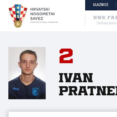
ULAZNICE
HNS.FA
Službena stranic
2
Ivan
Pratne