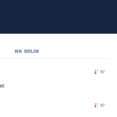
NK SOLIN
60'
VIĆ
60'