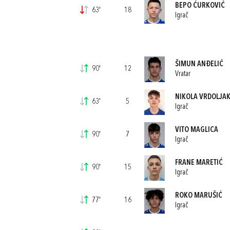
BEPO ĆURKOVIĆ
63'
18
Igrač
ŠIMUN ANĐELIĆ
90'
12
Vratar
NIKOLA VRDOLJA
63'
5
Igrač
VITO MAGLICA
90'
7
Igrač
FRANE MARETIĆ
90'
15
Igrač
ROKO MARUŠIĆ
77'
16
Igrač