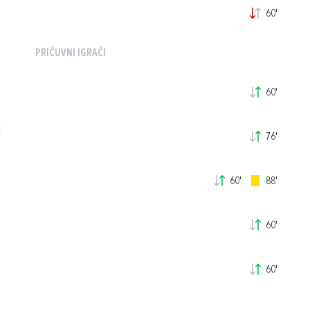
60'
PRIČUVNI IGRAČI
60'
K
76'
60'
88'
60'
60'