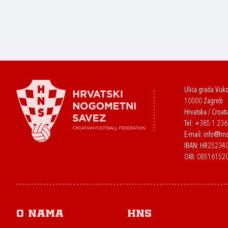
Ulica grada Vuk
10000 Zagreb
Hrvatska / Croati
Tel:
+385 1 23
E-mail:
info@hns
IBAN: HR2523
OIB: 08516152
O nama
HNS