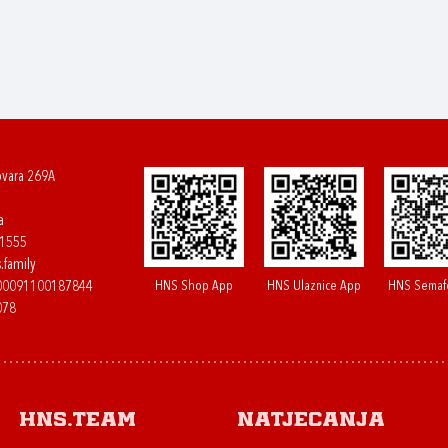
ovara 269A
a
61555
.family
HNS Shop App
HNS Ulaznice App
HNS Semaf
400091100187844
078
HNS.team
Natjecanja