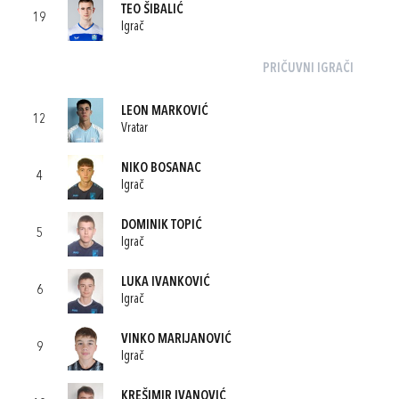
TEO ŠIBALIĆ
19
Igrač
PRIČUVNI IGRAČI
LEON MARKOVIĆ
12
Vratar
NIKO BOSANAC
4
Igrač
DOMINIK TOPIĆ
5
Igrač
LUKA IVANKOVIĆ
6
Igrač
VINKO MARIJANOVIĆ
9
Igrač
KREŠIMIR IVANOVIĆ