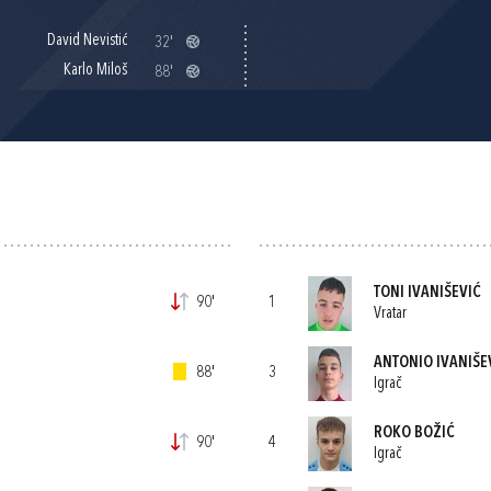
David Nevistić
32'
Karlo Miloš
88'
TONI IVANIŠEVIĆ
90'
1
Vratar
ANTONIO IVANIŠE
88'
3
Igrač
ROKO BOŽIĆ
90'
4
Igrač