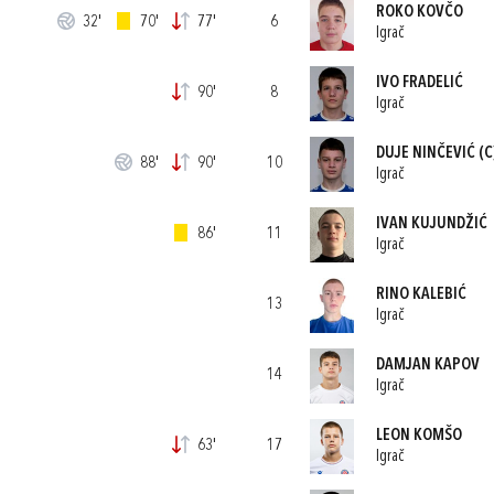
ROKO KOVČO
32'
70'
77'
6
Igrač
IVO FRADELIĆ
90'
8
Igrač
DUJE NINČEVIĆ
(C
88'
90'
10
Igrač
IVAN KUJUNDŽIĆ
86'
11
Igrač
RINO KALEBIĆ
13
Igrač
DAMJAN KAPOV
14
Igrač
LEON KOMŠO
63'
17
Igrač