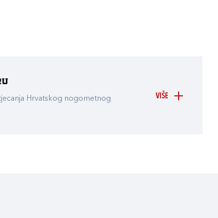
ru
VIŠE
atjecanja Hrvatskog nogometnog