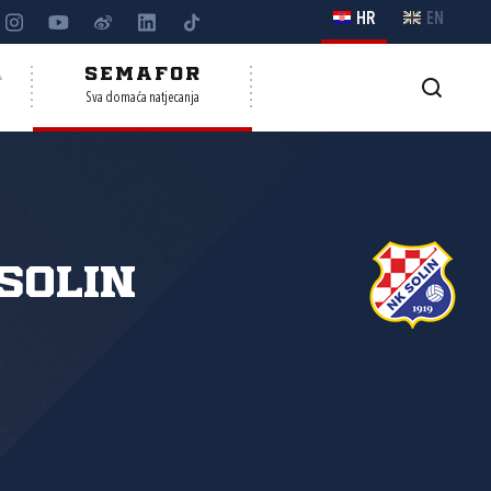
HR
EN
A
SEMAFOR
Sva domaća natjecanja
Solin