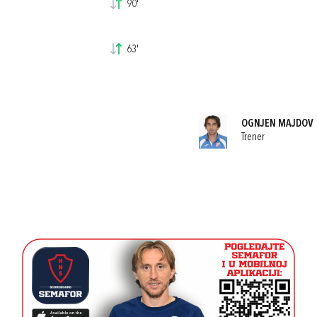
90'
63'
OGNJEN MAJDOV
Trener