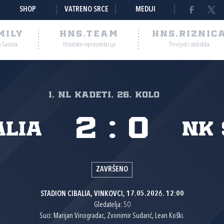
SHOP
VATRENO SRCE
MEDIJI
MILY
HNS.TEAM
HNS.RIZNIC
a Saveza
Hrvatske reprezentacije
Povijest i statistika
1. NL kadeti, 26. kolo
2
:
0
alia
NK 
ZAVRŠENO
STADION CIBALIA, VINKOVCI, 17.05.2026. 12:00
Gledatelja: 50
Suci: Marijan Vinogradac, Zvonimir Sudarić, Lean Koški.