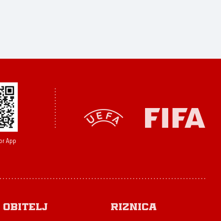
or App
Obitelj
Riznica