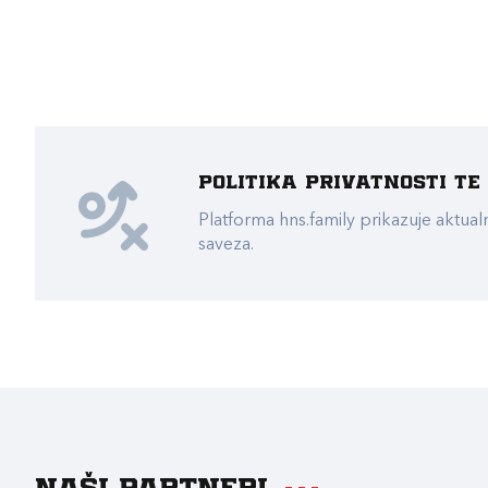
Politika privatnosti t
Platforma hns.family prikazuje akt
saveza.