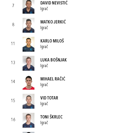
DAVID NEVISTIĆ
7
Igrač
MATKO JERKIĆ
8
Igrač
KARLO MILOŠ
11
Igrač
LUKA BOŠNJAK
13
Igrač
MIHAEL RAČIĆ
14
Igrač
VID TOTAR
15
Igrač
TONI ŠKRLEC
16
Igrač