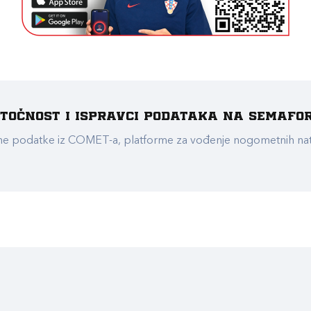
e točnost i ispravci podataka na Semafo
ualne podatke iz COMET-a, platforme za vođenje nogometnih n