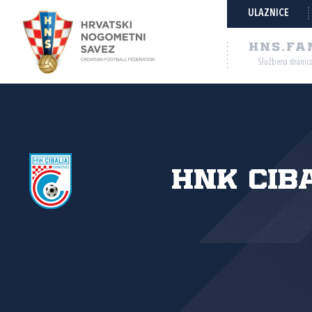
ULAZNICE
HNS.FA
Službena stranic
HNK Cib