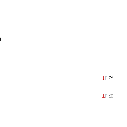
)
76'
60'