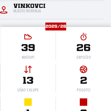
Vinkovci
MJESTO ROĐENJA
2025/26
39
26
NASTUPI
ZAPOČEO
13
2
UŠAO S KLUPE
POGOTCI