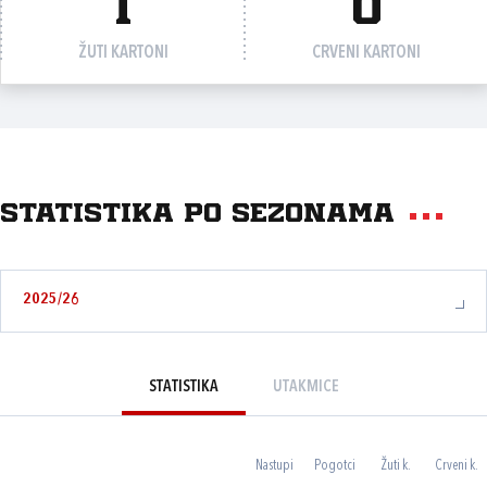
1
0
ŽUTI KARTONI
CRVENI KARTONI
Statistika po sezonama
2025/26
STATISTIKA
UTAKMICE
Nastupi
Pogotci
Žuti k.
Crveni k.