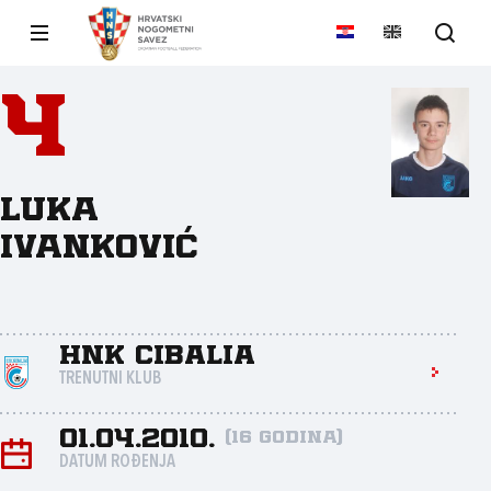
4
Luka
Ivanković
HNK Cibalia
TRENUTNI KLUB
01.04.2010.
(16 godina)
DATUM ROĐENJA