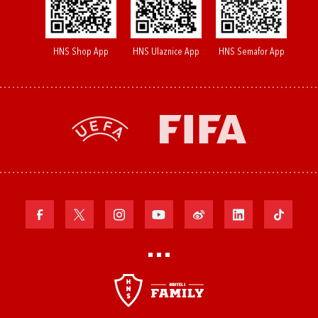
HNS Shop App
HNS Ulaznice App
HNS Semafor App