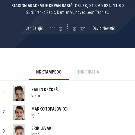
STADION AKADEMIJE KRPAN BABIĆ, OSIJEK, 21.09.2024. 11:00
Suci: Franko Rebić, Damjan Vujnovac, Leon Tretinjak.
Jan Salajić
David Nevistić
11'
32'
NK STAMPEDO
HNK CIBALIA
KARLO KEČKEŠ
1
Vratar
MARKO TOPALOV
(C)
2
Igrač
ERIK LEVAK
3
Igrač