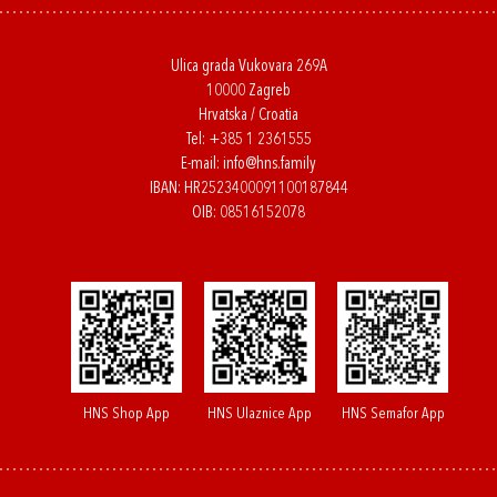
Ulica grada Vukovara 269A
10000 Zagreb
Hrvatska / Croatia
Tel:
+385 1 2361555
E-mail:
info@hns.family
IBAN: HR2523400091100187844
OIB: 08516152078
HNS Shop App
HNS Ulaznice App
HNS Semafor App