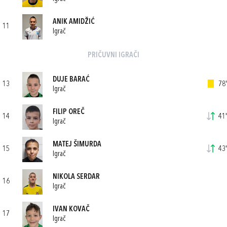
ANIK AMIDŽIĆ
11
Igrač
PRIČUVNI IGRAČI
DUJE BARAĆ
13
78'
Igrač
FILIP OREČ
14
41'
Igrač
MATEJ ŠIMURDA
15
43'
Igrač
NIKOLA SERDAR
16
Igrač
IVAN KOVAČ
17
Igrač