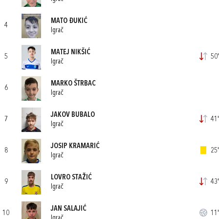
MATO ĐUKIĆ
4
Igrač
MATEJ NIKŠIĆ
5
50'
Igrač
MARKO ŠTRBAC
6
Igrač
JAKOV BUBALO
7
41'
Igrač
JOSIP KRAMARIĆ
8
25'
Igrač
LOVRO STAŽIĆ
9
43'
Igrač
JAN SALAJIĆ
10
11'
Igrač