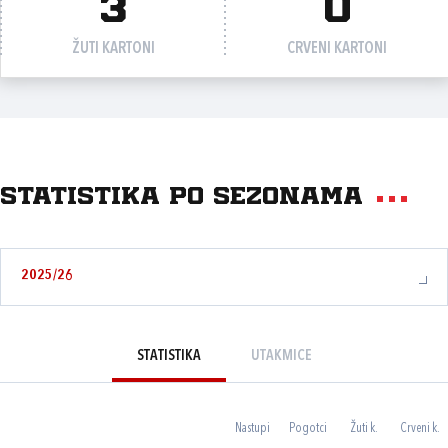
3
0
ŽUTI KARTONI
CRVENI KARTONI
Statistika po sezonama
2025/26
STATISTIKA
UTAKMICE
Nastupi
Pogotci
Žuti k.
Crveni k.