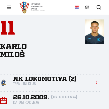
11
Karlo
Miloš
NK Lokomotiva (Z)
TRENUTNI KLUB
26.10.2009.
(16 godina)
DATUM ROĐENJA