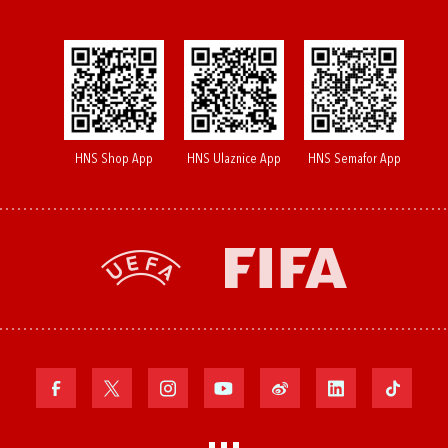
HNS Shop App
HNS Ulaznice App
HNS Semafor App