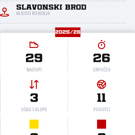
Slavonski Brod
MJESTO ROĐENJA
2025/26
29
26
NASTUPI
ZAPOČEO
3
11
UŠAO S KLUPE
POGOTCI