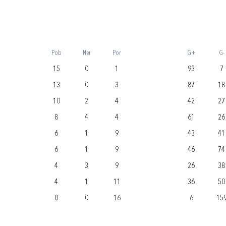
Pob
Ner
Por
G+
G-
15
0
1
93
7
13
0
3
87
18
10
2
4
42
27
8
4
4
61
26
6
1
9
43
41
6
1
9
46
74
4
3
9
26
38
4
1
11
36
50
0
0
16
6
15