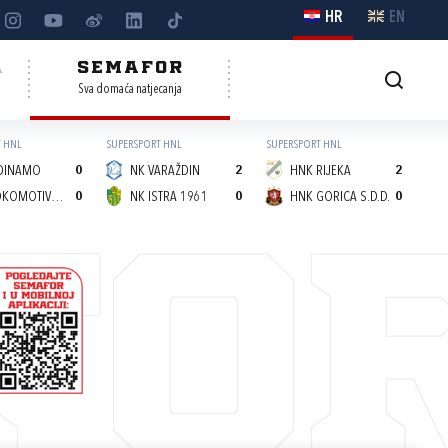
HR
EN
A
SEMAFOR
Sva domaća natjecanja
 HNL
SUPERSPORT HNL
SUPERSPORT HNL
DINAMO
0
NK VARAŽDIN
2
HNK RIJEKA
2
NK LOKOMOTIVA (Z)
0
NK ISTRA 1961
0
HNK GORICA S.D.D.
0
FO