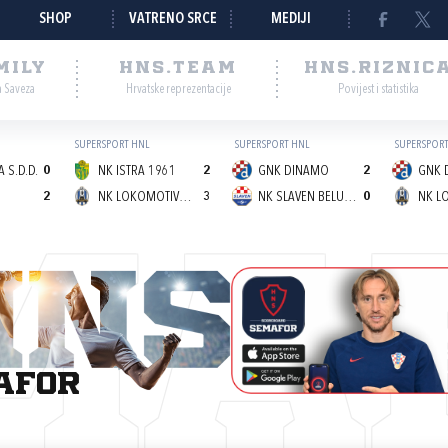
SHOP
VATRENO SRCE
MEDIJI
MILY
HNS.TEAM
HNS.RIZNIC
a Saveza
Hrvatske reprezentacije
Povijest i statistika
SUPERSPORT HNL
SUPERSPORT HNL
SUPERSPORT
 S.D.D.
0
NK ISTRA 1961
2
GNK DINAMO
2
GNK 
2
NK LOKOMOTIVA (Z)
3
NK SLAVEN BELUPO
0
MA
afor