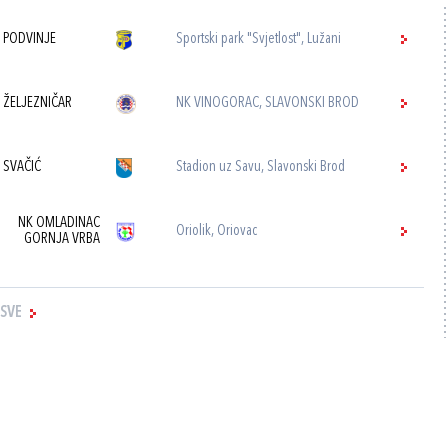
 PODVINJE
Sportski park "Svjetlost", Lužani
 ŽELJEZNIČAR
NK VINOGORAC, SLAVONSKI BROD
 SVAČIĆ
Stadion uz Savu, Slavonski Brod
NK OMLADINAC
Oriolik, Oriovac
GORNJA VRBA
 SVE