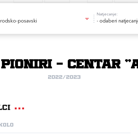
Natjecanje:
rodsko-posavski
- odaberi natjecanj
 pioniri - CENTAR "
2022/2023
lci
 kolo