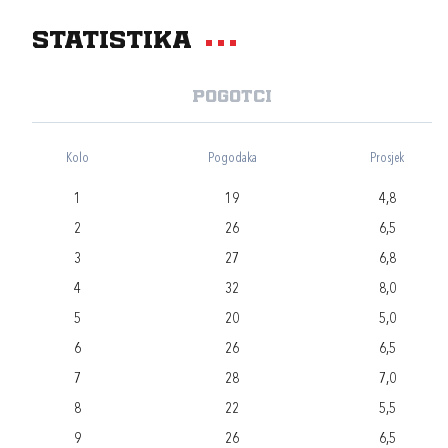
Statistika
Pogotci
Kolo
Pogodaka
Prosjek
1
19
4,8
2
26
6,5
3
27
6,8
4
32
8,0
5
20
5,0
6
26
6,5
7
28
7,0
8
22
5,5
9
26
6,5