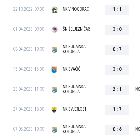
22.10.2022. 09:30
NK VINOGORAC
1
:
1
01.04.2023. 09:30
ŠN ŽELJEZNIČAR
3
:
0
NK BUDAINKA
08.04.2023. 10:00
0
:
7
KOLONIJA
15.04.2023. 15:30
NK SVAČIĆ
3
:
0
NK BUDAINKA
23.04.2023. 11:00
2
:
1
NK
KOLONIJA
27.04.2023. 18:30
NK SVJETLOST
1
:
7
NK BUDAINKA
07.05.2023. 10:00
0
:
6
NK
KOLONIJA