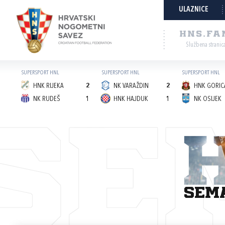
ULAZNICE
HNS.FA
Službena stranic
SUPERSPORT HNL
SUPERSPORT HNL
SUPERSPORT HNL
HNK RIJEKA
2
NK VARAŽDIN
2
HNK GORICA
NK RUDEŠ
1
HNK HAJDUK
1
NK OSIJEK
SE
sem