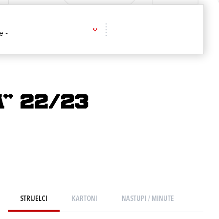
e -
A" 22/23
STRIJELCI
KARTONI
NASTUPI / MINUTE