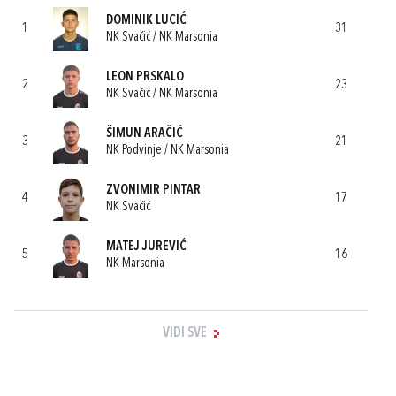
DOMINIK LUCIĆ
1
31
NK Svačić / NK Marsonia
LEON PRSKALO
2
23
NK Svačić / NK Marsonia
ŠIMUN ARAČIĆ
3
21
NK Podvinje / NK Marsonia
ZVONIMIR PINTAR
4
17
NK Svačić
MATEJ JUREVIĆ
5
16
NK Marsonia
VIDI SVE