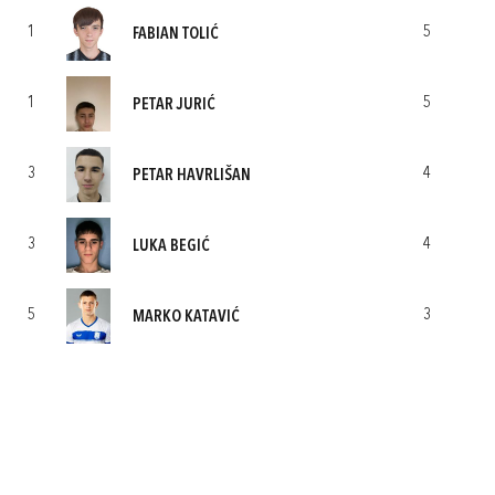
1
5
FABIAN TOLIĆ
1
5
PETAR JURIĆ
3
4
PETAR HAVRLIŠAN
3
4
LUKA BEGIĆ
5
3
MARKO KATAVIĆ