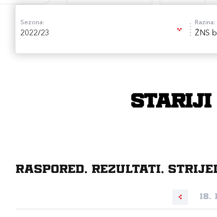
Sezona:
Razina:
2022/23
ŽNS b
Stariji
Raspored, rezultati, strije
18.