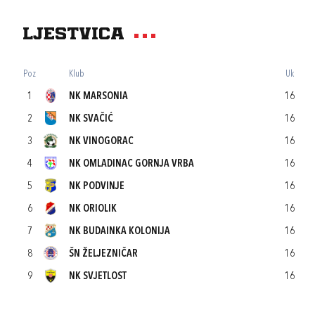
Ljestvica
Poz
Klub
Uk
1
NK MARSONIA
16
2
NK SVAČIĆ
16
3
NK VINOGORAC
16
4
NK OMLADINAC GORNJA VRBA
16
5
NK PODVINJE
16
6
NK ORIOLIK
16
7
NK BUDAINKA KOLONIJA
16
8
ŠN ŽELJEZNIČAR
16
9
NK SVJETLOST
16