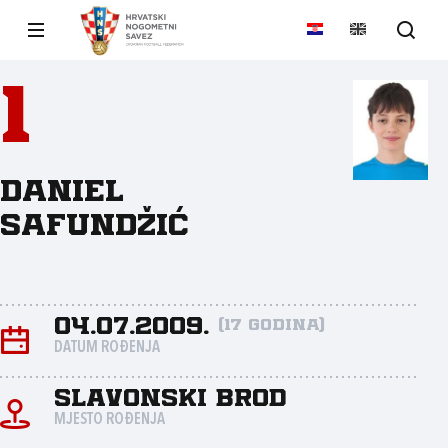
1
Daniel
Safundžić
04.07.2009.
(17 godina)
DATUM ROĐENJA
Slavonski Brod
MJESTO ROĐENJA