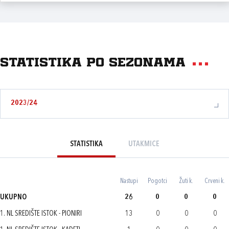
Statistika po sezonama
2023/24
STATISTIKA
UTAKMICE
Nastupi
Pogotci
Žuti k.
Crveni k.
UKUPNO
26
0
0
0
1. NL SREDIŠTE ISTOK - PIONIRI
13
0
0
0