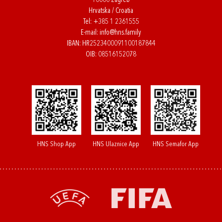
10000 Zagreb
Hrvatska / Croatia
Tel:
+385 1 2361555
E-mail:
info@hns.family
IBAN: HR2523400091100187844
OIB: 08516152078
HNS Shop App
HNS Ulaznice App
HNS Semafor App