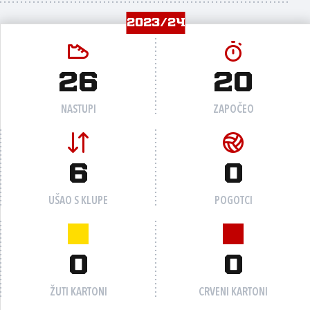
2023/24
26
20
NASTUPI
ZAPOČEO
6
0
UŠAO S KLUPE
POGOTCI
0
0
ŽUTI KARTONI
CRVENI KARTONI