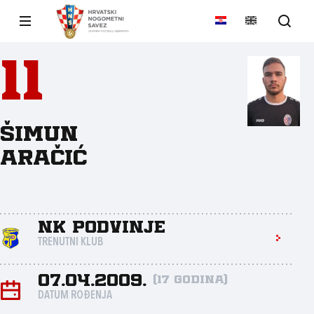
11
Šimun
Aračić
NK Podvinje
TRENUTNI KLUB
07.04.2009.
(17 godina)
DATUM ROĐENJA