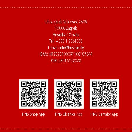
Ulica grada Vukovara 269A
10000 Zagreb
Hrvatska / Croatia
Tel:
+385 1 2361555
E-mail:
info@hns.family
IBAN: HR2523400091100187844
OIB: 08516152078
HNS Shop App
HNS Ulaznice App
HNS Semafor App