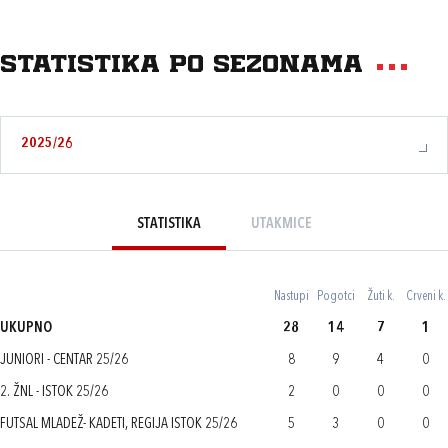
Statistika po sezonama
2025/26
STATISTIKA
UTAKMICE
Nastupi
Pogotci
Žuti k.
Crveni k.
UKUPNO
28
14
7
1
JUNIORI - CENTAR 25/26
8
9
4
0
2. ŽNL - ISTOK 25/26
2
0
0
0
FUTSAL MLADEŽ- KADETI, REGIJA ISTOK 25/26
5
3
0
0