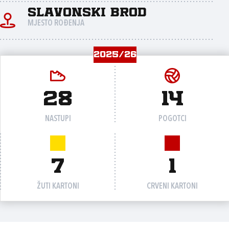
Slavonski Brod
MJESTO ROĐENJA
2025/26
28
14
NASTUPI
POGOTCI
7
1
ŽUTI KARTONI
CRVENI KARTONI