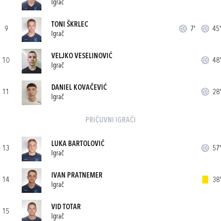
Igrač
TONI ŠKRLEC
9
7'
45'
Igrač
VELJKO VESELINOVIĆ
10
48'
Igrač
DANIEL KOVAČEVIĆ
11
28'
Igrač
PRIČUVNI IGRAČI
LUKA BARTOLOVIĆ
13
57'
Igrač
IVAN PRATNEMER
14
38'
Igrač
VID TOTAR
15
Igrač