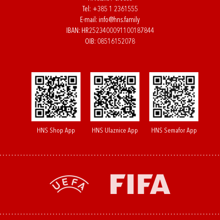
Tel:
+385 1 2361555
E-mail:
info@hns.family
IBAN: HR2523400091100187844
OIB: 08516152078
HNS Shop App
HNS Ulaznice App
HNS Semafor App