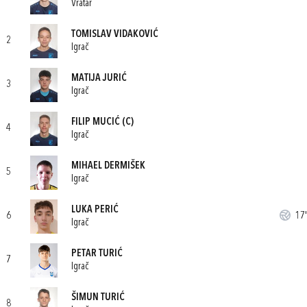
Vratar
TOMISLAV VIDAKOVIĆ
2
Igrač
MATIJA JURIĆ
3
Igrač
FILIP MUCIĆ
(C)
4
Igrač
MIHAEL DERMIŠEK
5
Igrač
LUKA PERIĆ
6
17'
Igrač
PETAR TURIĆ
7
Igrač
ŠIMUN TURIĆ
8