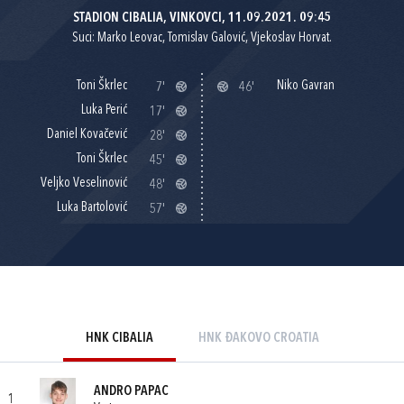
STADION CIBALIA, VINKOVCI, 11.09.2021. 09:45
Suci: Marko Leovac, Tomislav Galović, Vjekoslav Horvat.
Toni Škrlec
Niko Gavran
7'
46'
Luka Perić
17'
Daniel Kovačević
28'
Toni Škrlec
45'
Veljko Veselinović
48'
Luka Bartolović
57'
HNK CIBALIA
HNK ĐAKOVO CROATIA
ANDRO PAPAC
1