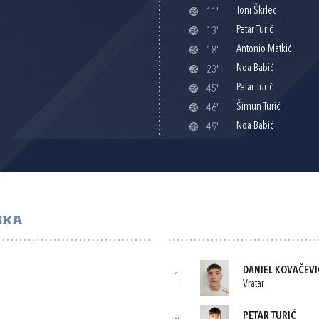
Toni Škrlec
11'
Petar Turić
13'
Antonio Matkić
18'
Noa Babić
23'
Petar Turić
45'
Šimun Turić
46'
Noa Babić
49'
ŠKA
DANIEL KOVAČEVI
1
Vratar
PETAR TURIĆ