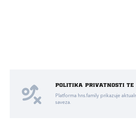
Politika privatnosti t
Platforma hns.family prikazuje akt
saveza.