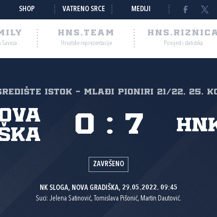
SHOP
VATRENO SRCE
MEDIJI
MILY
HNS.TEAM
HNS.RIZNIC
a Saveza
Hrvatske reprezentacije
Povijest i statistika
 Središte Istok - Mlađi pioniri 21/22, 25. k
Nova
0
:
7
HNK
ška
ZAVRŠENO
NK SLOGA, NOVA GRADIŠKA, 29.05.2022. 09:45
Suci: Jelena Satinović, Tomislava Pišonić, Martin Dautović.