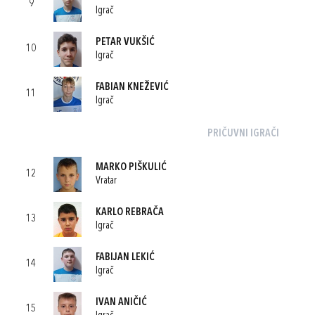
9
Igrač
PETAR VUKŠIĆ
10
Igrač
FABIAN KNEŽEVIĆ
11
Igrač
PRIČUVNI IGRAČI
MARKO PIŠKULIĆ
12
Vratar
KARLO REBRAČA
13
Igrač
FABIJAN LEKIĆ
14
Igrač
IVAN ANIČIĆ
15