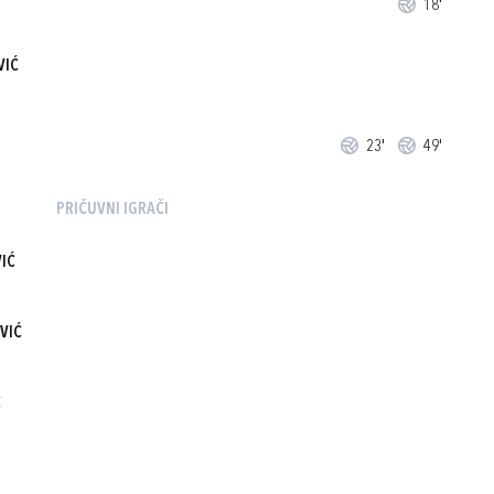
18'
VIĆ
23'
49'
PRIČUVNI IGRAČI
IĆ
VIĆ
Ć