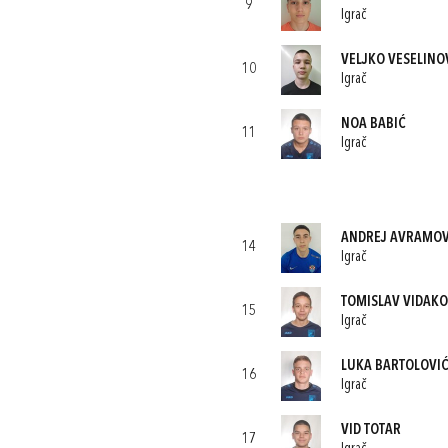
9
Igrač
VELJKO VESELINO
10
Igrač
NOA BABIĆ
11
Igrač
ANDREJ AVRAMOV
14
Igrač
TOMISLAV VIDAKO
15
Igrač
LUKA BARTOLOVI
16
Igrač
VID TOTAR
17