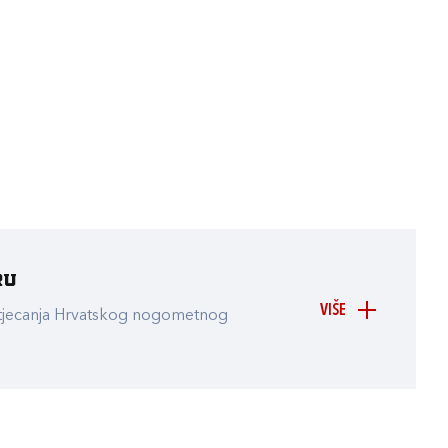
ru
VIŠE
atjecanja Hrvatskog nogometnog