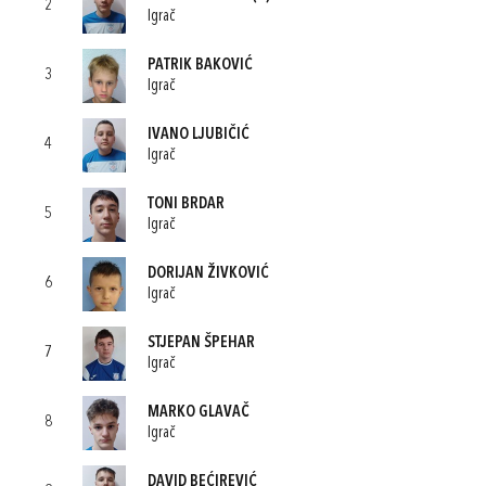
2
Igrač
PATRIK BAKOVIĆ
3
Igrač
IVANO LJUBIČIĆ
4
Igrač
TONI BRDAR
5
Igrač
DORIJAN ŽIVKOVIĆ
6
Igrač
STJEPAN ŠPEHAR
7
Igrač
MARKO GLAVAČ
8
Igrač
DAVID BEĆIREVIĆ