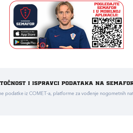
e točnost i ispravci podataka na Semafo
ualne podatke iz COMET-a, platforme za vođenje nogometnih n