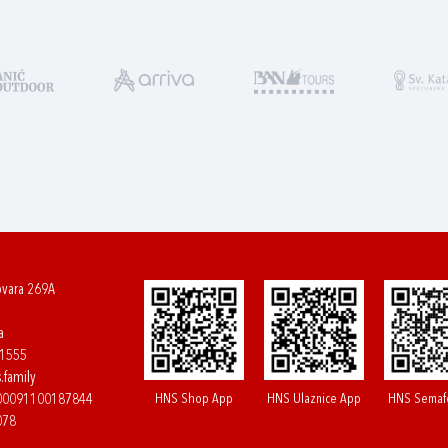
ovara 269A
a
61555
.family
HNS Shop App
HNS Ulaznice App
HNS Semaf
400091100187844
078