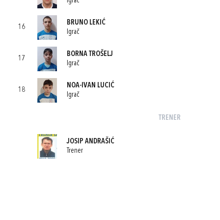
Igrač
BRUNO LEKIĆ
16
Igrač
BORNA TROŠELJ
17
Igrač
NOA-IVAN LUCIĆ
18
Igrač
TRENER
JOSIP ANDRAŠIĆ
Trener