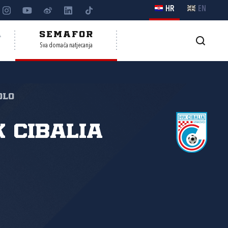
HR
EN
A
SEMAFOR
Sva domaća natjecanja
olo
 Cibalia