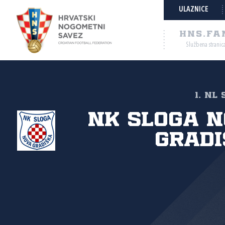
ULAZNICE
HNS.FA
Službena stranic
1. NL
NK Sloga 
Gradi