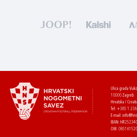
Ulica grada Vuk
10000 Zagreb
Hrvatska / Croati
Tel:
+385 1 23
E-mail:
info@hns
IBAN: HR2523
OIB: 08516152