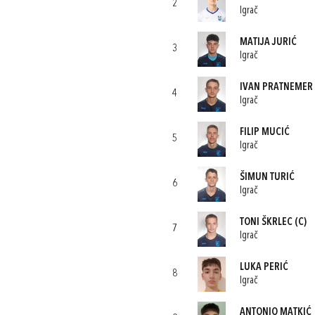
2
Igrač
MATIJA JURIĆ
3
Igrač
IVAN PRATNEMER
4
Igrač
FILIP MUCIĆ
5
Igrač
ŠIMUN TURIĆ
6
Igrač
TONI ŠKRLEC
(C)
7
Igrač
LUKA PERIĆ
8
Igrač
ANTONIO MATKIĆ