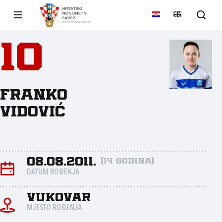
10
Franko
Vidović
08.08.2011.
(14 godina)
DATUM ROĐENJA
Vukovar
MJESTO ROĐENJA