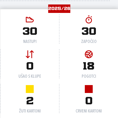
2025/26
30
30
NASTUPI
ZAPOČEO
0
18
UŠAO S KLUPE
POGOTCI
2
0
ŽUTI KARTONI
CRVENI KARTONI