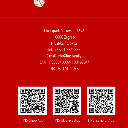
Ulica grada Vukovara 269A
10000 Zagreb
Hrvatska / Croatia
Tel:
+385 1 2361555
E-mail:
info@hns.family
IBAN: HR2523400091100187844
OIB: 08516152078
HNS Shop App
HNS Ulaznice App
HNS Semafor App